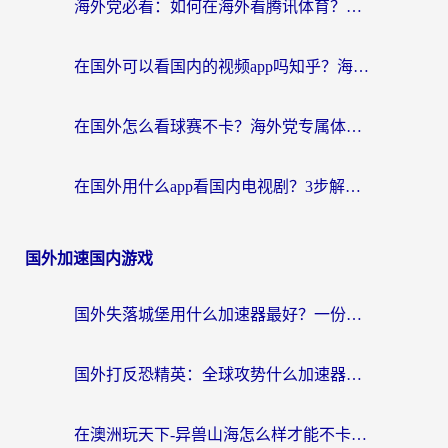
海外党必看：如何在海外看腾讯体育？解决赛事直播地区限制的终极指南
在国外可以看国内的视频app吗知乎？海外党亲测有效的追剧加速方案
在国外怎么看球赛不卡？海外党专属体育直播自由指南
在国外用什么app看国内电视剧？3步解决版权限制+卡顿难题
国外加速国内游戏
国外失落城堡用什么加速器最好？一份来自老玩家的真实指南
国外打反恐精英：全球攻势什么加速器好用？2026海外玩家国服游戏加速终极指南
在澳洲玩天下-异兽山海怎么样才能不卡？一份给南半球玩家的自救指南