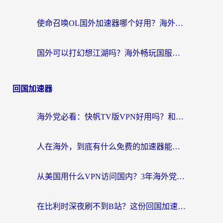
使命召唤OL国外加速器哪个好用？海外玩家亲测的国服游戏加速终极指南
国外可以打幻想江湖吗？海外畅玩国服游戏的终极指南
回国加速器
海外党必看：快帆TV版VPN好用吗？和Easyback VPN对比哪个回国效果更好？附2026真实测评
人在海外，到底有什么免费的加速器能让我安心追剧打游戏？
从美国用什么VPN访问国内？3年海外党亲测：选对工具才能无缝刷B站、看腾讯视频
在比利时深夜刷不到B站？这份回国加速器避坑指南请收好