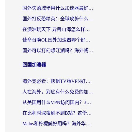
国外失落城堡用什么加速器最好？一份来自老玩家的真实指南
国外打反恐精英：全球攻势什么加速器好用？2026海外玩家国服游戏加速终极指南
在澳洲玩天下-异兽山海怎么样才能不卡？一份给南半球玩家的自救指南
使命召唤OL国外加速器哪个好用？海外玩家亲测的国服游戏加速终极指南
国外可以打幻想江湖吗？海外畅玩国服游戏的终极指南
回国加速器
海外党必看：快帆TV版VPN好用吗？和Easyback VPN对比哪个回国效果更好？附2026真实测评
人在海外，到底有什么免费的加速器能让我安心追剧打游戏？
从美国用什么VPN访问国内？3年海外党亲测：选对工具才能无缝刷B站、看腾讯视频
在比利时深夜刷不到B站？这份回国加速器避坑指南请收好
Malus和柠檬鲸好用吗？海外华人亲测：回国加速器怎么选才不踩坑？