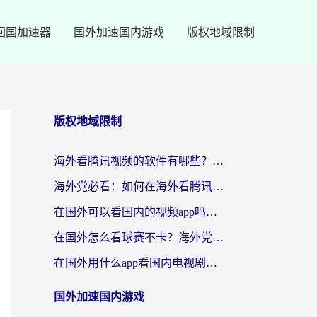
回国加速器
国外加速国内游戏
版权地域限制
版权地域限制
海外看腾讯视频的软件有哪些？2026实测有效，留学生都在用的回国加速器指南
海外党必看：如何在海外看腾讯体育？解决赛事直播地区限制的终极指南
在国外可以看国内的视频app吗知乎？海外党亲测有效的追剧加速方案
在国外怎么看球赛不卡？海外党专属体育直播自由指南
在国外用什么app看国内电视剧？3步解决版权限制+卡顿难题
国外加速国内游戏