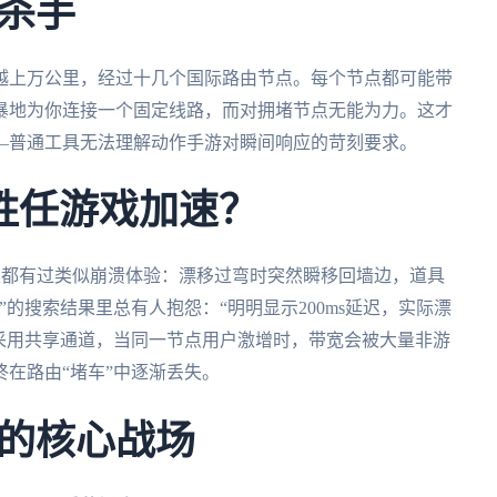
杀手
越上万公里，经过十几个国际路由节点。每个节点都可能带
暴地为你连接一个固定线路，而对拥堵节点无能为力。这才
—普通工具无法理解动作手游对瞬间响应的苛刻要求。
以胜任游戏加速？
玩家都有过类似崩溃体验：漂移过弯时突然瞬移回墙边，道具
的搜索结果里总有人抱怨：“明明显示200ms延迟，实际漂
PN 采用共享通道，当同一节点用户激增时，带宽会被大量非游
在路由“堵车”中逐渐丢失。
的核心战场