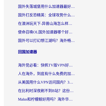
国外失落城堡用什么加速器最好？一份来自老玩家的真实指南
国外打反恐精英：全球攻势什么加速器好用？2026海外玩家国服游戏加速终极指南
在澳洲玩天下-异兽山海怎么样才能不卡？一份给南半球玩家的自救指南
使命召唤OL国外加速器哪个好用？海外玩家亲测的国服游戏加速终极指南
国外可以打幻想江湖吗？海外畅玩国服游戏的终极指南
回国加速器
海外党必看：快帆TV版VPN好用吗？和Easyback VPN对比哪个回国效果更好？附2026真实测评
人在海外，到底有什么免费的加速器能让我安心追剧打游戏？
从美国用什么VPN访问国内？3年海外党亲测：选对工具才能无缝刷B站、看腾讯视频
在比利时深夜刷不到B站？这份回国加速器避坑指南请收好
Malus和柠檬鲸好用吗？海外华人亲测：回国加速器怎么选才不踩坑？