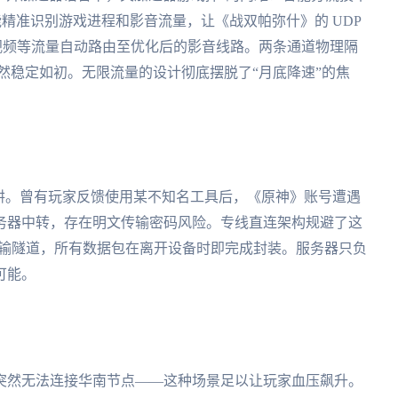
能精准识别游戏进程和影音流量，让《战双帕弥什》的 UDP
视频等流量自动路由至优化后的影音线路。两条通道物理隔
然稳定如初。无限流量的设计彻底摆脱了“月底降速”的焦
阱。曾有玩家反馈使用某不知名工具后，《原神》账号遭遇
务器中转，存在明文传输密码风险。专线直连架构规避了这
立传输隧道，所有数据包在离开设备时即完成封装。服务器只负
可能。
突然无法连接华南节点——这种场景足以让玩家血压飙升。