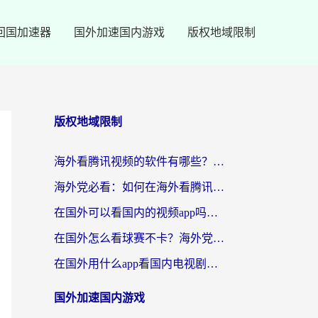
回国加速器
国外加速国内游戏
版权地域限制
版权地域限制
海外看腾讯视频的软件有哪些？2026实测有效，留学生都在用的回国加速器指南
海外党必看：如何在海外看腾讯体育？解决赛事直播地区限制的终极指南
在国外可以看国内的视频app吗知乎？海外党亲测有效的追剧加速方案
在国外怎么看球赛不卡？海外党专属体育直播自由指南
在国外用什么app看国内电视剧？3步解决版权限制+卡顿难题
国外加速国内游戏