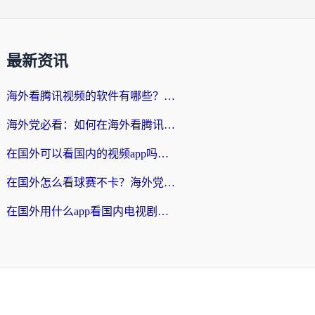
最新资讯
海外看腾讯视频的软件有哪些？2026实测有效，留学生都在用的回国加速器指南
海外党必看：如何在海外看腾讯体育？解决赛事直播地区限制的终极指南
在国外可以看国内的视频app吗知乎？海外党亲测有效的追剧加速方案
在国外怎么看球赛不卡？海外党专属体育直播自由指南
在国外用什么app看国内电视剧？3步解决版权限制+卡顿难题