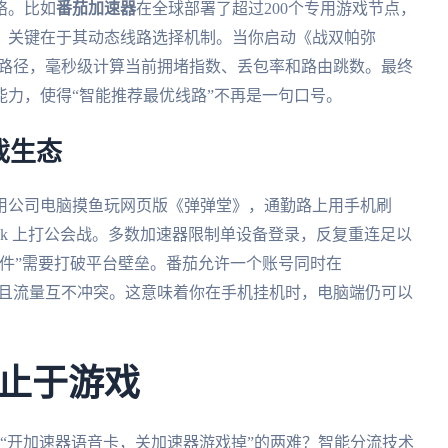
络。比如
番茄加速器
在全球部署了超过200个专用游戏节点，
。关键在于其动态线路选择机制。当你启动《战双帕弥
的路径，毫秒级计算当前拥堵指数、丢包率和路由跳数。最终
力，使得“智能推荐最优线路”不再是一句口号。
戏生态
用公司电脑摸鱼玩网页版《弹弹堂》，通勤路上用手机刷
ook 上打公会战。多数加速器限制单设备登录，反复重连足以
件”需要打破平台壁垒。番茄允许一个账号同时在
d 四端登录，且流量互不冲突。这意味着你在手机挂机时，电脑端仍可以
止于游戏
“开加速器语音卡，关加速器游戏掉”的两难？智能分流技术