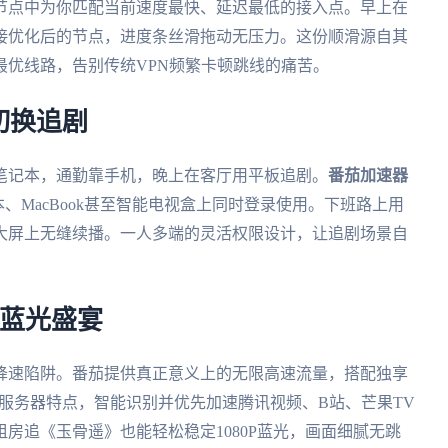
节点中为你匹配当前速度最快、延迟最低的接入点。早上在
接优化后的节点，进度条丝滑拖动无压力。这份顺滑源自其
最优线路，告别传统VPN频繁卡顿跳线的痛苦。
切换追剧
笔记本，通勤靠手机，晚上在客厅用平板追剧。
番茄加速器
ws笔记本、MacBook甚至智能电视盒上同时登录使用。下班路上用
大屏上无缝续播。一人多端的灵活权限设计，让追剧场景自
+蓝光盛宴
降速陷阱。番茄提供真正意义上的无限高速流量，搭配独享
台服务器特点，智能识别并优先加速腾讯视频、B站、芒果TV
房追《玉骨遥》也能轻松稳定1080P蓝光，画面细腻无跳