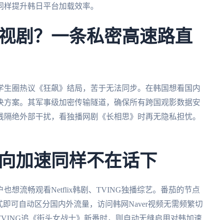
同样提升韩日平台加载效率。
视剧？一条私密高速路直
学生圈热议《狂飙》结局，苦于无法同步。在韩国想看国内
决方案。其军事级加密传输隧道，确保所有跨国观影数据安
线隔绝外部干扰，看独播网剧《长相思》时再无隐私担忧。
向加速同样不在话下
流畅观看Netflix韩剧、TVING独播综艺。番茄的节点
即可自动区分国内外流量，访问韩网Naver视频无需频繁切
VING追《街头女战士》新番时，则自动无缝启用对韩加速