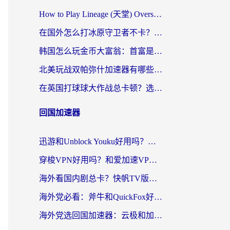
How to Play Lineage (天堂) Overseas? The Ultimate Guide to Choosing the Best Chinese Server Game Accelerator (在国外打天堂加速器)
在国外怎么打冰原守卫者不卡？留学生亲测的国服游戏加速指南
韩国怎么玩金币大富翁：首富是谁？海外党国服游戏加速全攻略
北美玩战双帕弥什加速器有哪些？海外党亲测好用的国服加速指南
在英国打球球大作战总卡顿？选对加速器让你告别延迟（附实测攻略）
回国加速器
迅游和Unblock Youku好用吗？海外党亲测：3个维度教你选对回国加速器
穿梭VPN好用吗？和爱加速VPN对比哪个回国效果更好？海外党必看的实用指南
海外看国内剧总卡？快帆TV版VPN好用吗？和海牛VPN对比哪个回国效果更好？
海外党必看：斧牛和QuickFox好用吗？3步选对回国加速器，无缝刷国内剧玩游戏
海外党选回国加速器：云极和加速喵哪个好？附3款热门工具实测对比