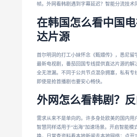
帧。外网看韩剧遇到字幕延迟？智能分流技术
在韩国怎么看中国电
达片源
首尔明洞的打工小妹怀念《甄嬛传》，悉尼留
最新电视剧，番茄回国专线提供直达片源的解
全无泄漏。不同于公共节点混杂拥塞，私有专
即使是抢首播剧也要安心畅快。
外网怎么看韩剧？反
需求从来不是单向的。许多身处欧美的国内用户也想
智慧同样适用于“出海”加速场景。开启智能模式
换，日常查资料看本地新闻走本地网络；点开T