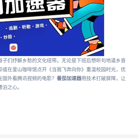
游子们纾解乡愁的文化纽带。无论是下班后想听句地道乡音
抑或在釜山咖啡馆点开《当我飞奔向你》重温校园时光，优
在国外看腾讯视频的电影？
番茄加速器
用技术打破屏障，让
漂泊之心。