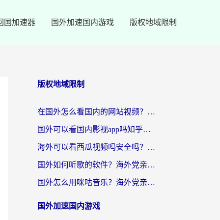
回国加速器
国外加速国内游戏
版权地域限制
版权地域限制
在国外怎么看国内的网站视频？别再踩坑！选对加速器秒回国内冲浪
国外可以看国内影视app吗知乎？留学生亲测有效的回国加速方案
海外可以看西瓜视频吗安全吗？留学生亲测：3步解决回国追剧难题，附靠谱加速器推荐
国外如何听歌的软件？海外党亲测有效的回国加速器指南
国外怎么用咪咕音乐？海外党亲测有效的听歌自由指南
国外加速国内游戏