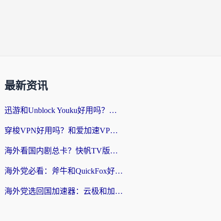
最新资讯
迅游和Unblock Youku好用吗？海外党亲测：3个维度教你选对回国加速器
穿梭VPN好用吗？和爱加速VPN对比哪个回国效果更好？海外党必看的实用指南
海外看国内剧总卡？快帆TV版VPN好用吗？和海牛VPN对比哪个回国效果更好？
海外党必看：斧牛和QuickFox好用吗？3步选对回国加速器，无缝刷国内剧玩游戏
海外党选回国加速器：云极和加速喵哪个好？附3款热门工具实测对比