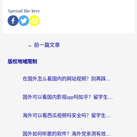
Spread the love
←
前一篇文章
版权地域限制
在国外怎么看国内的网站视频？别再踩坑！选对加速器秒回国内冲浪
国外可以看国内影视app吗知乎？留学生亲测有效的回国加速方案
海外可以看西瓜视频吗安全吗？留学生亲测：3步解决回国追剧难题，附靠谱加速器推荐
国外如何听歌的软件？海外党亲测有效的回国加速器指南