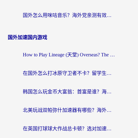
国外怎么用咪咕音乐？海外党亲测有效的听歌自由指南
国外加速国内游戏
How to Play Lineage (天堂) Overseas? The Ultimate Guide to Choosing the Best Chinese Server Game Accelerator (在国外打天堂加速器)
在国外怎么打冰原守卫者不卡？留学生亲测的国服游戏加速指南
韩国怎么玩金币大富翁：首富是谁？海外党国服游戏加速全攻略
北美玩战双帕弥什加速器有哪些？海外党亲测好用的国服加速指南
在英国打球球大作战总卡顿？选对加速器让你告别延迟（附实测攻略）