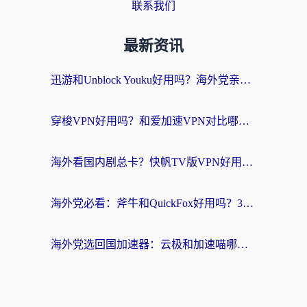
联系我们
最新资讯
迅游和Unblock Youku好用吗？海外党亲测：3个维度教你选对回国加速器
穿梭VPN好用吗？和爱加速VPN对比哪个回国效果更好？海外党必看的实用指南
海外看国内剧总卡？快帆TV版VPN好用吗？和海牛VPN对比哪个回国效果更好？
海外党必看：斧牛和QuickFox好用吗？3步选对回国加速器，无缝刷国内剧玩游戏
海外党选回国加速器：云极和加速喵哪个好？附3款热门工具实测对比