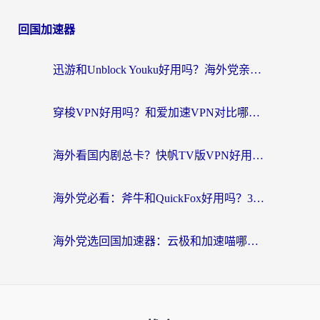
回国加速器
迅游和Unblock Youku好用吗？海外党亲测：3个维度教你选对回国加速器
穿梭VPN好用吗？和爱加速VPN对比哪个回国效果更好？海外党必看的实用指南
海外看国内剧总卡？快帆TV版VPN好用吗？和海牛VPN对比哪个回国效果更好？
海外党必看：斧牛和QuickFox好用吗？3步选对回国加速器，无缝刷国内剧玩游戏
海外党选回国加速器：云极和加速喵哪个好？附3款热门工具实测对比