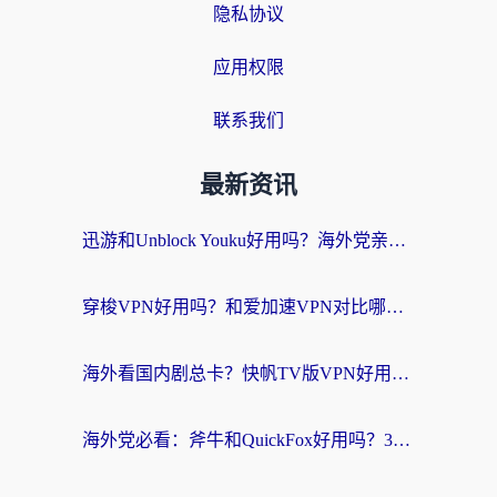
隐私协议
应用权限
联系我们
最新资讯
迅游和Unblock Youku好用吗？海外党亲测：3个维度教你选对回国加速器
穿梭VPN好用吗？和爱加速VPN对比哪个回国效果更好？海外党必看的实用指南
海外看国内剧总卡？快帆TV版VPN好用吗？和海牛VPN对比哪个回国效果更好？
海外党必看：斧牛和QuickFox好用吗？3步选对回国加速器，无缝刷国内剧玩游戏