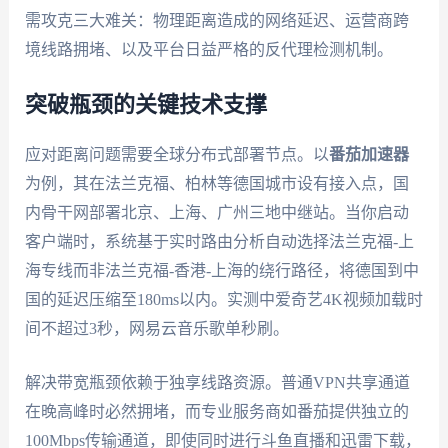
需攻克三大难关：物理距离造成的网络延迟、运营商跨
境线路拥堵、以及平台日益严格的反代理检测机制。
突破瓶颈的关键技术支撑
应对距离问题需要全球分布式部署节点。以
番茄加速器
为例，其在法兰克福、柏林等德国城市设有接入点，国
内骨干网部署北京、上海、广州三地中继站。当你启动
客户端时，系统基于实时路由分析自动选择法兰克福-上
海专线而非法兰克福-香港-上海的绕行路径，将德国到中
国的延迟压缩至180ms以内。实测中爱奇艺4K视频加载时
间不超过3秒，网易云音乐歌单秒刷。
解决带宽瓶颈依赖于独享线路资源。普通VPN共享通道
在晚高峰时必然拥堵，而专业服务商如番茄提供独立的
100Mbps传输通道，即使同时进行斗鱼直播和迅雷下载，