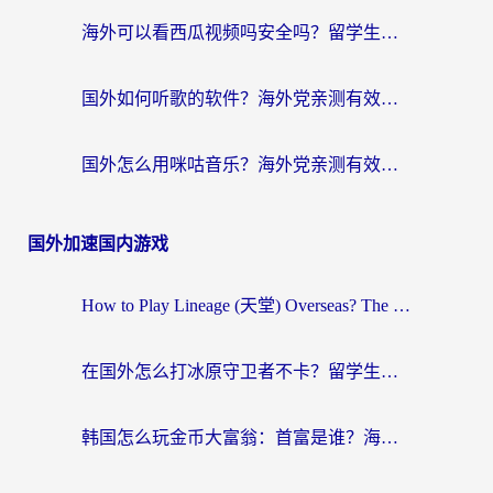
海外可以看西瓜视频吗安全吗？留学生亲测：3步解决回国追剧难题，附靠谱加速器推荐
国外如何听歌的软件？海外党亲测有效的回国加速器指南
国外怎么用咪咕音乐？海外党亲测有效的听歌自由指南
国外加速国内游戏
How to Play Lineage (天堂) Overseas? The Ultimate Guide to Choosing the Best Chinese Server Game Accelerator (在国外打天堂加速器)
在国外怎么打冰原守卫者不卡？留学生亲测的国服游戏加速指南
韩国怎么玩金币大富翁：首富是谁？海外党国服游戏加速全攻略