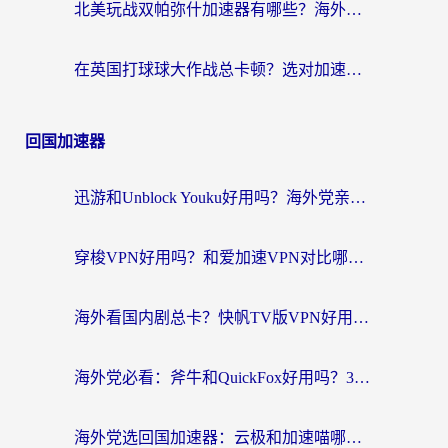
北美玩战双帕弥什加速器有哪些？海外党亲测好用的国服加速指南
在英国打球球大作战总卡顿？选对加速器让你告别延迟（附实测攻略）
回国加速器
迅游和Unblock Youku好用吗？海外党亲测：3个维度教你选对回国加速器
穿梭VPN好用吗？和爱加速VPN对比哪个回国效果更好？海外党必看的实用指南
海外看国内剧总卡？快帆TV版VPN好用吗？和海牛VPN对比哪个回国效果更好？
海外党必看：斧牛和QuickFox好用吗？3步选对回国加速器，无缝刷国内剧玩游戏
海外党选回国加速器：云极和加速喵哪个好？附3款热门工具实测对比