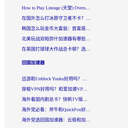
How to Play Lineage (天堂) Overseas? The Ultimate Guide to Choosing the Best Chinese Server Game Accelerator (在国外打天堂加速器)
在国外怎么打冰原守卫者不卡？留学生亲测的国服游戏加速指南
韩国怎么玩金币大富翁：首富是谁？海外党国服游戏加速全攻略
北美玩战双帕弥什加速器有哪些？海外党亲测好用的国服加速指南
在英国打球球大作战总卡顿？选对加速器让你告别延迟（附实测攻略）
回国加速器
迅游和Unblock Youku好用吗？海外党亲测：3个维度教你选对回国加速器
穿梭VPN好用吗？和爱加速VPN对比哪个回国效果更好？海外党必看的实用指南
海外看国内剧总卡？快帆TV版VPN好用吗？和海牛VPN对比哪个回国效果更好？
海外党必看：斧牛和QuickFox好用吗？3步选对回国加速器，无缝刷国内剧玩游戏
海外党选回国加速器：云极和加速喵哪个好？附3款热门工具实测对比