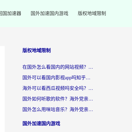
回国加速器
国外加速国内游戏
版权地域限制
版权地域限制
在国外怎么看国内的网站视频？别再踩坑！选对加速器秒回国内冲浪
国外可以看国内影视app吗知乎？留学生亲测有效的回国加速方案
海外可以看西瓜视频吗安全吗？留学生亲测：3步解决回国追剧难题，附靠谱加速器推荐
国外如何听歌的软件？海外党亲测有效的回国加速器指南
国外怎么用咪咕音乐？海外党亲测有效的听歌自由指南
国外加速国内游戏