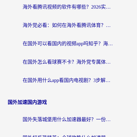
海外看腾讯视频的软件有哪些？2026实测有效，留学生都在用的回国加速器指南
海外党必看：如何在海外看腾讯体育？解决赛事直播地区限制的终极指南
在国外可以看国内的视频app吗知乎？海外党亲测有效的追剧加速方案
在国外怎么看球赛不卡？海外党专属体育直播自由指南
在国外用什么app看国内电视剧？3步解决版权限制+卡顿难题
国外加速国内游戏
国外失落城堡用什么加速器最好？一份来自老玩家的真实指南