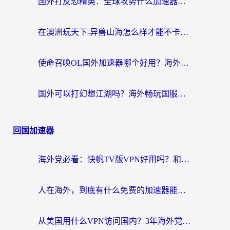
国外打反恐精英：全球攻势什么加速器好用？2026海外玩家国服游戏加速终极指南
在澳洲玩天下-异兽山海怎么样才能不卡？一份给南半球玩家的自救指南
使命召唤OL国外加速器哪个好用？海外玩家亲测的国服游戏加速终极指南
国外可以打幻想江湖吗？海外畅玩国服游戏的终极指南
回国加速器
海外党必看：快帆TV版VPN好用吗？和Easyback VPN对比哪个回国效果更好？附2026真实测评
人在海外，到底有什么免费的加速器能让我安心追剧打游戏？
从美国用什么VPN访问国内？3年海外党亲测：选对工具才能无缝刷B站、看腾讯视频