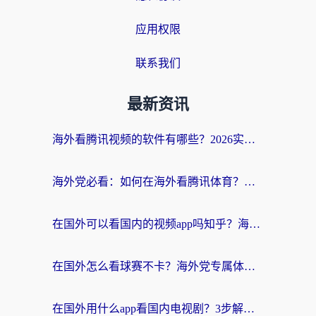
应用权限
联系我们
最新资讯
海外看腾讯视频的软件有哪些？2026实测有效，留学生都在用的回国加速器指南
海外党必看：如何在海外看腾讯体育？解决赛事直播地区限制的终极指南
在国外可以看国内的视频app吗知乎？海外党亲测有效的追剧加速方案
在国外怎么看球赛不卡？海外党专属体育直播自由指南
在国外用什么app看国内电视剧？3步解决版权限制+卡顿难题