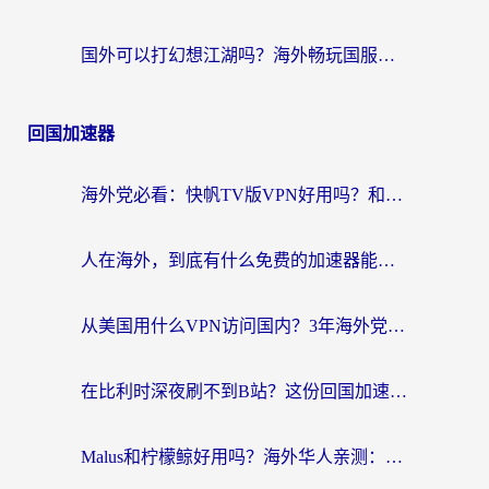
国外可以打幻想江湖吗？海外畅玩国服游戏的终极指南
回国加速器
海外党必看：快帆TV版VPN好用吗？和Easyback VPN对比哪个回国效果更好？附2026真实测评
人在海外，到底有什么免费的加速器能让我安心追剧打游戏？
从美国用什么VPN访问国内？3年海外党亲测：选对工具才能无缝刷B站、看腾讯视频
在比利时深夜刷不到B站？这份回国加速器避坑指南请收好
Malus和柠檬鲸好用吗？海外华人亲测：回国加速器怎么选才不踩坑？