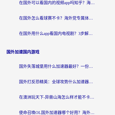
在国外可以看国内的视频app吗知乎？海外党亲测有效的追剧加速方案
在国外怎么看球赛不卡？海外党专属体育直播自由指南
在国外用什么app看国内电视剧？3步解决版权限制+卡顿难题
国外加速国内游戏
国外失落城堡用什么加速器最好？一份来自老玩家的真实指南
国外打反恐精英：全球攻势什么加速器好用？2026海外玩家国服游戏加速终极指南
在澳洲玩天下-异兽山海怎么样才能不卡？一份给南半球玩家的自救指南
使命召唤OL国外加速器哪个好用？海外玩家亲测的国服游戏加速终极指南