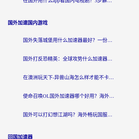
在国外用什么app看国内电视剧？3步解决版权限制+卡顿难题
国外加速国内游戏
国外失落城堡用什么加速器最好？一份来自老玩家的真实指南
国外打反恐精英：全球攻势什么加速器好用？2026海外玩家国服游戏加速终极指南
在澳洲玩天下-异兽山海怎么样才能不卡？一份给南半球玩家的自救指南
使命召唤OL国外加速器哪个好用？海外玩家亲测的国服游戏加速终极指南
国外可以打幻想江湖吗？海外畅玩国服游戏的终极指南
回国加速器