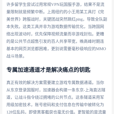
许多留学生尝试过用常规VPN玩国服手游，结果不是流
量限制就是频繁中断。上周纽约的小王用某工具打《完
美世界》跨服战时，关键团战突然跳红ping，导致全队副
本失败。这类工具并非为游戏数据传输优化，当跨国网
络出现波动时，优先保障视频流量而非游戏封包。更糟
的是公共节点超售引发的百人共享带宽，晚高峰时期连
基本的网页浏览都困难，更别说需要毫秒级响应的MMO
战斗场景。
专属加速通道才是解决痛点的钥匙
真正有效的解决方案需要建立游戏专属数据通道。当你
从东京登录国服时，加速器会构建一条东京-上海直达隧
道，让战斗指令绕过拥堵的公共节点。这条隧道采用军
用级加密技术，账号密码和支付信息在传输中被转化为
128位乱码，即使黑客截获也毫无价值。更智能的是流量