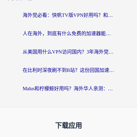
海外党必看：快帆TV版VPN好用吗？和Easyback VPN对比哪个回国效果更好？附2026真实测评
人在海外，到底有什么免费的加速器能让我安心追剧打游戏？
从美国用什么VPN访问国内？3年海外党亲测：选对工具才能无缝刷B站、看腾讯视频
在比利时深夜刷不到B站？这份回国加速器避坑指南请收好
Malus和柠檬鲸好用吗？海外华人亲测：回国加速器怎么选才不踩坑？
下载应用