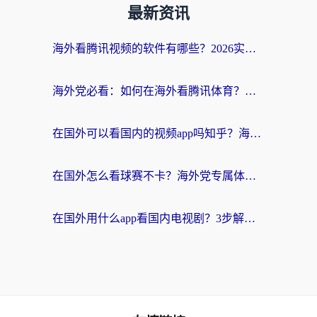
最新资讯
海外看腾讯视频的软件有哪些？2026实测有效，留学生都在用的回国加速器指南
海外党必看：如何在海外看腾讯体育？解决赛事直播地区限制的终极指南
在国外可以看国内的视频app吗知乎？海外党亲测有效的追剧加速方案
在国外怎么看球赛不卡？海外党专属体育直播自由指南
在国外用什么app看国内电视剧？3步解决版权限制+卡顿难题