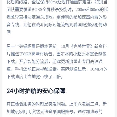
化后的线路，全程保持60ms延迟打通噩梦难度。特别当
团队需要躲避BOSS全屏秒杀技能时，200ms和60ms的延
迟差异直接决定通关成败。更便利的是加速器内置的影
音专线，让他在战斗间隙还能流畅观看国服独家剧情动
画。
另一个关键场景是版本更新。10月《完美世界》新资料
片推送了8GB高清材质包，墨尔本的小赵原本需要熬夜
下载。开启智能分流后，游戏更新流量走专用高速通
道，手机还能正常视频通话。实际测速显示，10MB/s的
下载速度比当地宽带快了四倍。
24小时护航的安心保障
真正检验服务的时刻是突发问题。上周六凌晨三点，新
加坡玩家阿明突然无法登录国服账号。通过加速器的