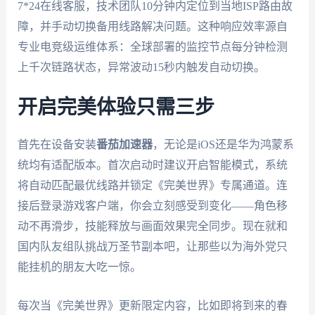
7*24在线客服，技术团队10分钟内定位到当地ISP路由故
障，并手动切换备用线路解决问题。这种响应效率源自
专业电竞级运维体系：全球部署的监控节点每分钟检测
上千次链路状态，异常波动15秒内触发自动切换。
开启完美体验只需三步
首先在设备安装
番茄加速器
，无论是iOS还是华为鸿蒙系
统均有适配版本。首次启动时建议开启智能模式，系统
将自动匹配最优线路并锁定《完美世界》专属通道。连
接后登录游戏客户端，你会立刻感受到变化——角色移
动不再滑步，技能释放与画面效果完全同步。现在就和
国内队友组队挑战万圣节副本吧，让那些以为海外党只
能挂机的朋友大吃一惊。
每次当《完美世界》更新限定内容，比如即将到来的春