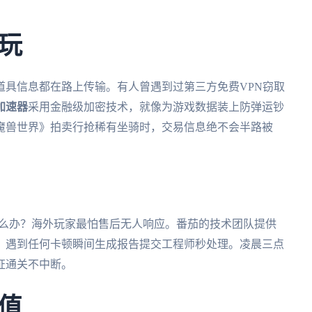
。
玩
道具信息都在路上传输。有人曾遇到过第三方免费VPN窃取
加速器
采用金融级加密技术，就像为游戏数据装上防弹运钞
魔兽世界》拍卖行抢稀有坐骑时，交易信息绝不会半路被
怎么办？海外玩家最怕售后无人响应。番茄的技术团队提供
具，遇到任何卡顿瞬间生成报告提交工程师秒处理。凌晨三点
证通关不中断。
值