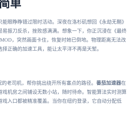
简单
只能眼睁睁错过限时活动。深夜在洛杉矶想回《永劫无鞘》
轻易振刀反杀，挫败感满满。想象一下，你正沉浸在《最终
MOD，突然画面卡住，恢复时她已倒地。物理距离无法改
选择正确的加速工具，能让太平洋不再是天堑。
况的老司机，帮你挑出绕开所有塞点的路径。
番茄加速器
在
游戏机房之间铺设无数小站，随时待命。智能算法实时测算
游戏入口都被精准覆盖。当你在纽约登录，它自动分配低