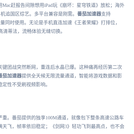
ac赶报告间隙想用iPad玩《崩坏：星穹铁道》放松；海外
手机追国区综艺。多平台兼容是刚需。
番茄加速器
支持
设备，不限数量同时使用。无论是手机直连加速《王者荣耀》打排位，
看高清蒂法，流畅体验无缝切换。
关键团战突然断网，重连后水晶已爆。这种痛再经历第二次
番茄加速器
提供全天候无限流量通道，智能将游戏数据和影
稳定性不受刷视频影响。
重。番茄提供的独享100M通道，就像包下整条高速公路车
满天飞，帧率依旧稳定；《剑网3》轻功飞到最高点，也不会