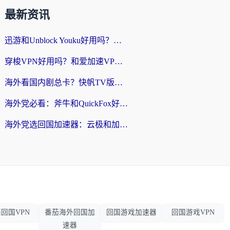
最新资讯
迅游和Unblock Youku好用吗？海外党亲测：3个维度教你选对回国加速器
穿梭VPN好用吗？和爱加速VPN对比哪个回国效果更好？海外党必看的实用指南
海外看国内剧总卡？快帆TV版VPN好用吗？和海牛VPN对比哪个回国效果更好？
海外党必看：斧牛和QuickFox好用吗？3步选对回国加速器，无缝刷国内剧玩游戏
海外党选回国加速器：云极和加速喵哪个好？附3款热门工具实测对比
回国VPN
番茄海外回国加
回国游戏加速器
回国游戏VPN
速器