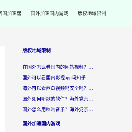
回国加速器
国外加速国内游戏
版权地域限制
版权地域限制
在国外怎么看国内的网站视频？别再踩坑！选对加速器秒回国内冲浪
国外可以看国内影视app吗知乎？留学生亲测有效的回国加速方案
海外可以看西瓜视频吗安全吗？留学生亲测：3步解决回国追剧难题，附靠谱加速器推荐
国外如何听歌的软件？海外党亲测有效的回国加速器指南
国外怎么用咪咕音乐？海外党亲测有效的听歌自由指南
国外加速国内游戏