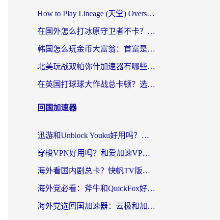
How to Play Lineage (天堂) Overseas? The Ultimate Guide to Choosing the Best Chinese Server Game Accelerator (在国外打天堂加速器)
在国外怎么打冰原守卫者不卡？留学生亲测的国服游戏加速指南
韩国怎么玩金币大富翁：首富是谁？海外党国服游戏加速全攻略
北美玩战双帕弥什加速器有哪些？海外党亲测好用的国服加速指南
在英国打球球大作战总卡顿？选对加速器让你告别延迟（附实测攻略）
回国加速器
迅游和Unblock Youku好用吗？海外党亲测：3个维度教你选对回国加速器
穿梭VPN好用吗？和爱加速VPN对比哪个回国效果更好？海外党必看的实用指南
海外看国内剧总卡？快帆TV版VPN好用吗？和海牛VPN对比哪个回国效果更好？
海外党必看：斧牛和QuickFox好用吗？3步选对回国加速器，无缝刷国内剧玩游戏
海外党选回国加速器：云极和加速喵哪个好？附3款热门工具实测对比