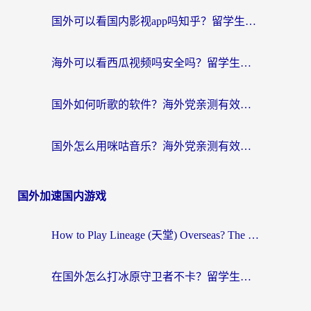
国外可以看国内影视app吗知乎？留学生亲测有效的回国加速方案
海外可以看西瓜视频吗安全吗？留学生亲测：3步解决回国追剧难题，附靠谱加速器推荐
国外如何听歌的软件？海外党亲测有效的回国加速器指南
国外怎么用咪咕音乐？海外党亲测有效的听歌自由指南
国外加速国内游戏
How to Play Lineage (天堂) Overseas? The Ultimate Guide to Choosing the Best Chinese Server Game Accelerator (在国外打天堂加速器)
在国外怎么打冰原守卫者不卡？留学生亲测的国服游戏加速指南