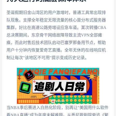
圣诞假期旧金山湾区的用户激增时，普通工具常出现排
队现象。支撑全年稳定无限流量的核心是分布式服务器
集群，好比在高速公路旁增设应急车道。某次转播CBA
总决赛期间，东京骨干网络故障导致主流VPN全部瘫
痪，而此时售后技术团队启动巴塞罗那备用节点，帮助
用户十分钟内恢复爱奇艺直播。全年无休的在线响应机
制让每次"该地区不可用"提示变成历史记录。
当NBA季后赛进入白热化阶段，别再让"美国用什么软件
看NBA直播"成为年度未解难题。从悉尼歌剧院旁追《繁