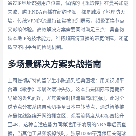
通过IP地址识别用户位置，优酷的《甄嬛传》在曼谷加载
失败，腾讯NBA直播在纽约卡顿，都是触发了地理防火
墙。传统VPN的流量特征常被识别屏蔽，频繁更换节点
又影响体验。高效解决方案需要同时满足三点：具备伪
装本地IP的技术能力，维持超高清直播的带宽保障，还能
适应不同平台的检测机制。
多场景解决方案实战指南
上周曼彻斯特的留学生小陈遇到经典困境：用某视频平
台追《歌手》却屡次缓冲失败。这本质是国际带宽拥挤
导致的丢包问题，尤其黄金时段流量高峰期间。此时全
球节点分布系统自动切换至日本中转节点，通过智能推
荐最优线路绕开网络拥塞区，观看流畅度从480p直接升
至4K。这种自适应能力同样适用于凌晨的NBA季后赛直
播，当其他工具频繁掉线时，独享100M带宽保证关键球