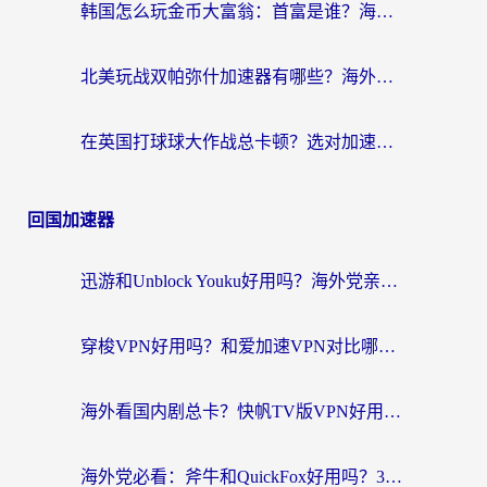
韩国怎么玩金币大富翁：首富是谁？海外党国服游戏加速全攻略
北美玩战双帕弥什加速器有哪些？海外党亲测好用的国服加速指南
在英国打球球大作战总卡顿？选对加速器让你告别延迟（附实测攻略）
回国加速器
迅游和Unblock Youku好用吗？海外党亲测：3个维度教你选对回国加速器
穿梭VPN好用吗？和爱加速VPN对比哪个回国效果更好？海外党必看的实用指南
海外看国内剧总卡？快帆TV版VPN好用吗？和海牛VPN对比哪个回国效果更好？
海外党必看：斧牛和QuickFox好用吗？3步选对回国加速器，无缝刷国内剧玩游戏