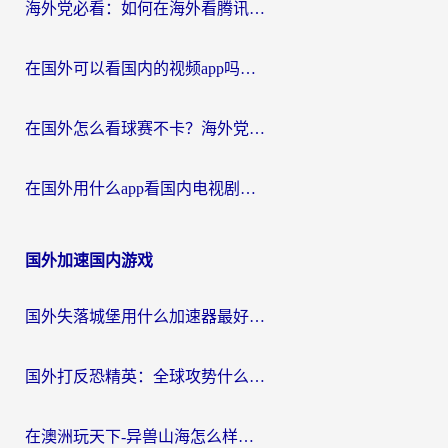
海外党必看：如何在海外看腾讯体育？解决赛事直播地区限制的终极指南
在国外可以看国内的视频app吗知乎？海外党亲测有效的追剧加速方案
在国外怎么看球赛不卡？海外党专属体育直播自由指南
在国外用什么app看国内电视剧？3步解决版权限制+卡顿难题
国外加速国内游戏
国外失落城堡用什么加速器最好？一份来自老玩家的真实指南
国外打反恐精英：全球攻势什么加速器好用？2026海外玩家国服游戏加速终极指南
在澳洲玩天下-异兽山海怎么样才能不卡？一份给南半球玩家的自救指南