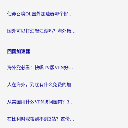
使命召唤OL国外加速器哪个好用？海外玩家亲测的国服游戏加速终极指南
国外可以打幻想江湖吗？海外畅玩国服游戏的终极指南
回国加速器
海外党必看：快帆TV版VPN好用吗？和Easyback VPN对比哪个回国效果更好？附2026真实测评
人在海外，到底有什么免费的加速器能让我安心追剧打游戏？
从美国用什么VPN访问国内？3年海外党亲测：选对工具才能无缝刷B站、看腾讯视频
在比利时深夜刷不到B站？这份回国加速器避坑指南请收好