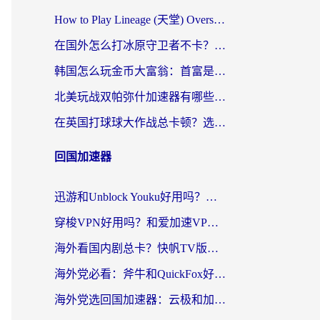
How to Play Lineage (天堂) Overseas? The Ultimate Guide to Choosing the Best Chinese Server Game Accelerator (在国外打天堂加速器)
在国外怎么打冰原守卫者不卡？留学生亲测的国服游戏加速指南
韩国怎么玩金币大富翁：首富是谁？海外党国服游戏加速全攻略
北美玩战双帕弥什加速器有哪些？海外党亲测好用的国服加速指南
在英国打球球大作战总卡顿？选对加速器让你告别延迟（附实测攻略）
回国加速器
迅游和Unblock Youku好用吗？海外党亲测：3个维度教你选对回国加速器
穿梭VPN好用吗？和爱加速VPN对比哪个回国效果更好？海外党必看的实用指南
海外看国内剧总卡？快帆TV版VPN好用吗？和海牛VPN对比哪个回国效果更好？
海外党必看：斧牛和QuickFox好用吗？3步选对回国加速器，无缝刷国内剧玩游戏
海外党选回国加速器：云极和加速喵哪个好？附3款热门工具实测对比