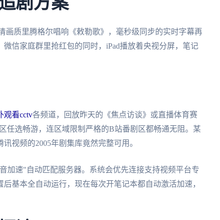
追剧方案
高清画质里腾格尔唱响《敕勒歌》，毫秒级同步的实时字幕再
微信家庭群里抢红包的同时，iPad播放着央视分屏，笔记
观看cctv
各频道，回放昨天的《焦点访谈》或直播体育赛
专区任选畅游，连区域限制严格的B站番剧区都畅通无阻。某
讯视频的2005年剧集库竟然完整可用。
音加速"自动匹配服务器。系统会优先连接支持视频平台专
置后基本全自动运行，现在每次开笔记本都自动激活加速，