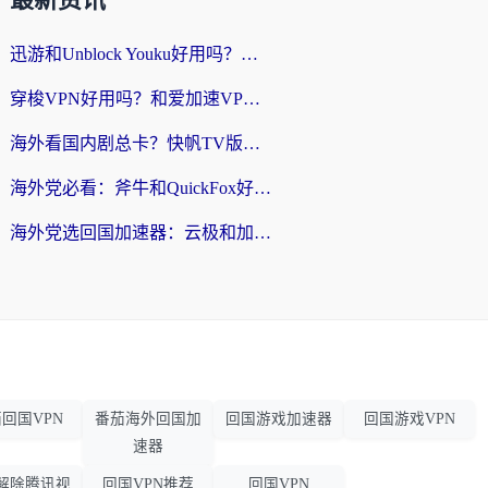
最新资讯
迅游和Unblock Youku好用吗？海外党亲测：3个维度教你选对回国加速器
穿梭VPN好用吗？和爱加速VPN对比哪个回国效果更好？海外党必看的实用指南
海外看国内剧总卡？快帆TV版VPN好用吗？和海牛VPN对比哪个回国效果更好？
海外党必看：斧牛和QuickFox好用吗？3步选对回国加速器，无缝刷国内剧玩游戏
海外党选回国加速器：云极和加速喵哪个好？附3款热门工具实测对比
回国VPN
番茄海外回国加
回国游戏加速器
回国游戏VPN
速器
解除腾讯视
回国VPN推荐
回国VPN