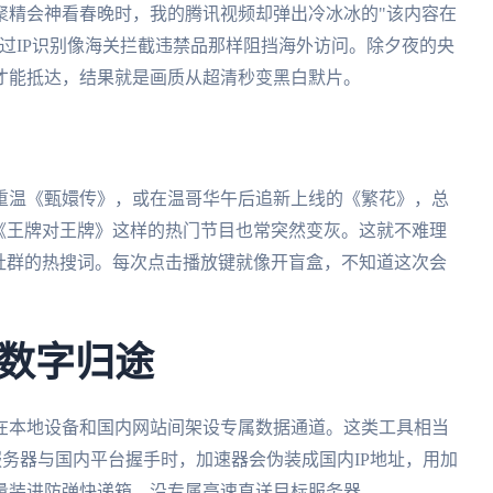
聚精会神看春晚时，我的腾讯视频却弹出冷冰冰的"该内容在
过IP识别像海关拦截违禁品那样阻挡海外访问。除夕夜的央
才能抵达，结果就是画质从超清秒变黑白默片。
重温《甄嬛传》，或在温哥华午后追新上线的《繁花》，总
《王牌对王牌》这样的热门节目也常突然变灰。这就不难理
社群的热搜词。每次点击播放键就像开盲盒，不知道这次会
数字归途
在本地设备和国内网站间架设专属数据通道。这类工具相当
服务器与国内平台握手时，加速器会伪装成国内IP地址，用加
量装进防弹快递箱，沿专属高速直送目标服务器。