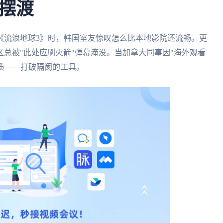
摆渡
《流浪地球3》时，韩国室友惊叹怎么比本地影院还流畅。更
总被"此处应刷火箭"弹幕淹没。当加拿大同事因"海外观看
本质——打破隔阂的工具。