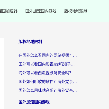
回国加速器
国外加速国内游戏
版权地域限制
版权地域限制
在国外怎么看国内的网站视频？别再踩坑！选对加速器秒回国内冲浪
国外可以看国内影视app吗知乎？留学生亲测有效的回国加速方案
海外可以看西瓜视频吗安全吗？留学生亲测：3步解决回国追剧难题，附靠谱加速器推荐
国外如何听歌的软件？海外党亲测有效的回国加速器指南
国外怎么用咪咕音乐？海外党亲测有效的听歌自由指南
国外加速国内游戏