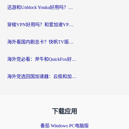
迅游和Unblock Youku好用吗？海外党亲测：3个维度教你选对回国加速器
穿梭VPN好用吗？和爱加速VPN对比哪个回国效果更好？海外党必看的实用指南
海外看国内剧总卡？快帆TV版VPN好用吗？和海牛VPN对比哪个回国效果更好？
海外党必看：斧牛和QuickFox好用吗？3步选对回国加速器，无缝刷国内剧玩游戏
海外党选回国加速器：云极和加速喵哪个好？附3款热门工具实测对比
下载应用
番茄 Windows PC电脑版