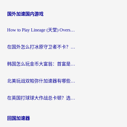
国外加速国内游戏
How to Play Lineage (天堂) Overseas? The Ultimate Guide to Choosing the Best Chinese Server Game Accelerator (在国外打天堂加速器)
在国外怎么打冰原守卫者不卡？留学生亲测的国服游戏加速指南
韩国怎么玩金币大富翁：首富是谁？海外党国服游戏加速全攻略
北美玩战双帕弥什加速器有哪些？海外党亲测好用的国服加速指南
在英国打球球大作战总卡顿？选对加速器让你告别延迟（附实测攻略）
回国加速器