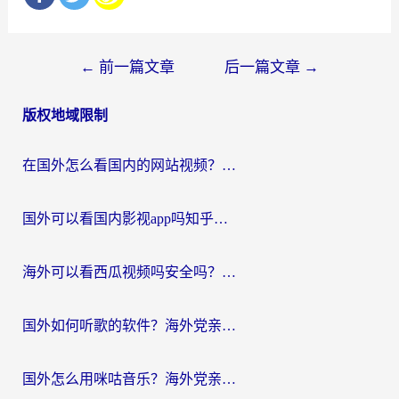
文
←
前一篇文章
后一篇文章
→
章
版权地域限制
导
航
在国外怎么看国内的网站视频？别再踩坑！选对加速器秒回国内冲浪
国外可以看国内影视app吗知乎？留学生亲测有效的回国加速方案
海外可以看西瓜视频吗安全吗？留学生亲测：3步解决回国追剧难题，附靠谱加速器推荐
国外如何听歌的软件？海外党亲测有效的回国加速器指南
国外怎么用咪咕音乐？海外党亲测有效的听歌自由指南