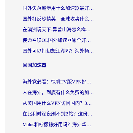
国外失落城堡用什么加速器最好？一份来自老玩家的真实指南
国外打反恐精英：全球攻势什么加速器好用？2026海外玩家国服游戏加速终极指南
在澳洲玩天下-异兽山海怎么样才能不卡？一份给南半球玩家的自救指南
使命召唤OL国外加速器哪个好用？海外玩家亲测的国服游戏加速终极指南
国外可以打幻想江湖吗？海外畅玩国服游戏的终极指南
回国加速器
海外党必看：快帆TV版VPN好用吗？和Easyback VPN对比哪个回国效果更好？附2026真实测评
人在海外，到底有什么免费的加速器能让我安心追剧打游戏？
从美国用什么VPN访问国内？3年海外党亲测：选对工具才能无缝刷B站、看腾讯视频
在比利时深夜刷不到B站？这份回国加速器避坑指南请收好
Malus和柠檬鲸好用吗？海外华人亲测：回国加速器怎么选才不踩坑？