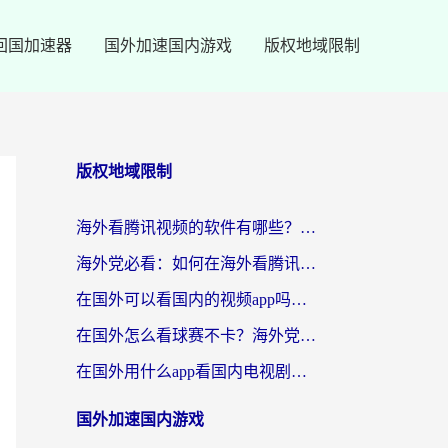
回国加速器
国外加速国内游戏
版权地域限制
版权地域限制
海外看腾讯视频的软件有哪些？2026实测有效，留学生都在用的回国加速器指南
海外党必看：如何在海外看腾讯体育？解决赛事直播地区限制的终极指南
在国外可以看国内的视频app吗知乎？海外党亲测有效的追剧加速方案
在国外怎么看球赛不卡？海外党专属体育直播自由指南
在国外用什么app看国内电视剧？3步解决版权限制+卡顿难题
国外加速国内游戏