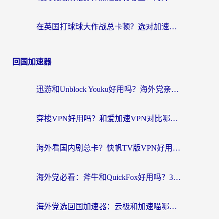
在英国打球球大作战总卡顿？选对加速器让你告别延迟（附实测攻略）
回国加速器
迅游和Unblock Youku好用吗？海外党亲测：3个维度教你选对回国加速器
穿梭VPN好用吗？和爱加速VPN对比哪个回国效果更好？海外党必看的实用指南
海外看国内剧总卡？快帆TV版VPN好用吗？和海牛VPN对比哪个回国效果更好？
海外党必看：斧牛和QuickFox好用吗？3步选对回国加速器，无缝刷国内剧玩游戏
海外党选回国加速器：云极和加速喵哪个好？附3款热门工具实测对比