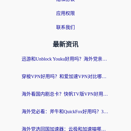
应用权限
联系我们
最新资讯
迅游和Unblock Youku好用吗？海外党亲测：3个维度教你选对回国加速器
穿梭VPN好用吗？和爱加速VPN对比哪个回国效果更好？海外党必看的实用指南
海外看国内剧总卡？快帆TV版VPN好用吗？和海牛VPN对比哪个回国效果更好？
海外党必看：斧牛和QuickFox好用吗？3步选对回国加速器，无缝刷国内剧玩游戏
海外党选回国加速器：云极和加速喵哪个好？附3款热门工具实测对比