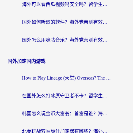
海外可以看西瓜视频吗安全吗？留学生亲测：3步解决回国追剧难题，附靠谱加速器推荐
国外如何听歌的软件？海外党亲测有效的回国加速器指南
国外怎么用咪咕音乐？海外党亲测有效的听歌自由指南
国外加速国内游戏
How to Play Lineage (天堂) Overseas? The Ultimate Guide to Choosing the Best Chinese Server Game Accelerator (在国外打天堂加速器)
在国外怎么打冰原守卫者不卡？留学生亲测的国服游戏加速指南
韩国怎么玩金币大富翁：首富是谁？海外党国服游戏加速全攻略
北美玩战双帕弥什加速器有哪些？海外党亲测好用的国服加速指南