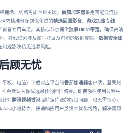
网络拥堵、线路劣质也是主因。
番茄加速器
采用智能分流技
络请求精准分配到优化过的
精选回国影音、游戏加速专线
了影音专用车道。其核心节点提供
独享100M带宽
，确保高清
此外，在线追剧涉及账号登录及可能的数据传输，
数据安全加
全和观影隐私无泄漏风险。
后顾无忧
、平板、电脑）下载对应平台的
番茄加速器
客户端，登录账
。它会默认为你优选最佳的回国路径。即使你在使用过程中
者针对
腾讯视频香港
版特定片源的解锁问题，也无需担心。
队
7x24小时待命，快速响应用户反馈并优化线路，解决问题