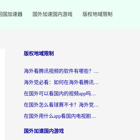
回国加速器
国外加速国内游戏
版权地域限制
版权地域限制
海外看腾讯视频的软件有哪些？2026实测有效，留学生都在用的回国加速器指南
海外党必看：如何在海外看腾讯体育？解决赛事直播地区限制的终极指南
在国外可以看国内的视频app吗知乎？海外党亲测有效的追剧加速方案
在国外怎么看球赛不卡？海外党专属体育直播自由指南
在国外用什么app看国内电视剧？3步解决版权限制+卡顿难题
国外加速国内游戏