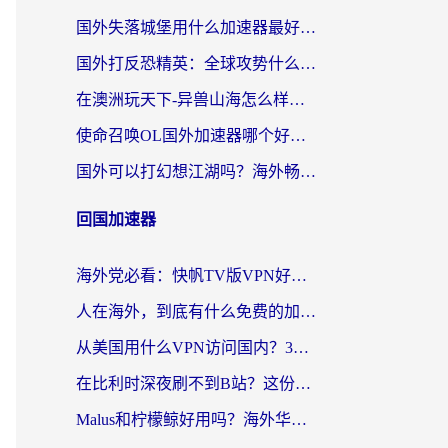
国外失落城堡用什么加速器最好？一份来自老玩家的真实指南
国外打反恐精英：全球攻势什么加速器好用？2026海外玩家国服游戏加速终极指南
在澳洲玩天下-异兽山海怎么样才能不卡？一份给南半球玩家的自救指南
使命召唤OL国外加速器哪个好用？海外玩家亲测的国服游戏加速终极指南
国外可以打幻想江湖吗？海外畅玩国服游戏的终极指南
回国加速器
海外党必看：快帆TV版VPN好用吗？和Easyback VPN对比哪个回国效果更好？附2026真实测评
人在海外，到底有什么免费的加速器能让我安心追剧打游戏？
从美国用什么VPN访问国内？3年海外党亲测：选对工具才能无缝刷B站、看腾讯视频
在比利时深夜刷不到B站？这份回国加速器避坑指南请收好
Malus和柠檬鲸好用吗？海外华人亲测：回国加速器怎么选才不踩坑？