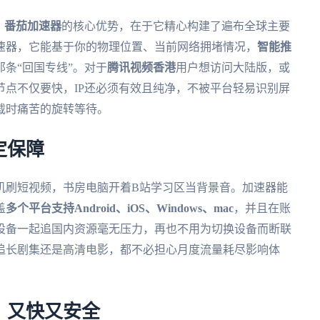
。
番茄加速器
的核心优势，在于它精心构建了遍布全球主要
速器，它能基于你的物理位置、当前网络拥堵情况，
智能推
条“回国专线”。对于
腾讯视频香港
用户想访问大陆版，或
点不仅要快，IP还必须有效且纯净，不被平台轻易识别屏
载时痛苦的旋转等待。
定保障
机刷短视频，书房电脑开着B站学习区当背景音。加速器能
盖
多个平台支持Android、iOS、Windows、mac
，并且在账
设备一起追国内资源毫无压力，再也不用为切换设备而断联
追长剧集还是高清电影，都不必担心月度流量耗尽影响体
，又快又安全