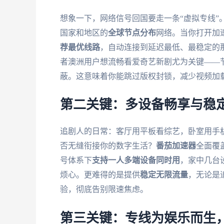
想象一下，网络信号回国要走一条“虚拟专线”
国家和地区的
全球节点分布
网络。当你打开加
荐最优线路
，自动连接到延迟最低、最稳定的那
者澳洲用户想流畅看爱奇艺新剧尤为关键——节
蔽。这意味着你能跳过版权封锁，减少视频加
第二关键：多设备畅享与稳
追剧人的日常：客厅用平板看综艺，卧室用手
否无缝衔接你的数字生活？
番茄加速器
全面覆
号体系下
支持一人多端设备同时用
，家中几台
烦心。更难得的是提供
稳定无限流量
，无论是
验，彻底告别限速焦虑。
第三关键：专线为娱乐而生