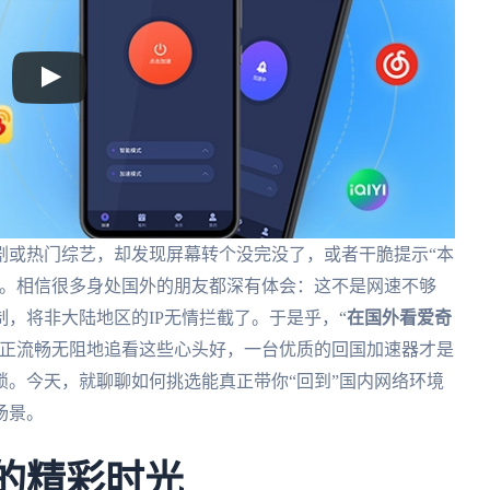
剧或热门综艺，却发现屏幕转个没完没了，或者干脆提示“本
底。相信很多身处国外的朋友都深有体会：这不是网速不够
，将非大陆地区的IP无情拦截了。于是乎，“
在国外看爱奇
真正流畅无阻地追看这些心头好，一台优质的回国加速器才是
。今天，就聊聊如何挑选能真正带你“回到”国内网络环境
场景。
你的精彩时光