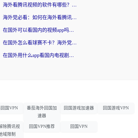
海外看腾讯视频的软件有哪些？2026实测有效，留学生都在用的回国加速器指南
海外党必看：如何在海外看腾讯体育？解决赛事直播地区限制的终极指南
在国外可以看国内的视频app吗知乎？海外党亲测有效的追剧加速方案
在国外怎么看球赛不卡？海外党专属体育直播自由指南
在国外用什么app看国内电视剧？3步解决版权限制+卡顿难题
回国VPN
番茄海外回国加
回国游戏加速器
回国游戏VPN
速器
解除腾讯视
回国VPN推荐
回国VPN
地域限制