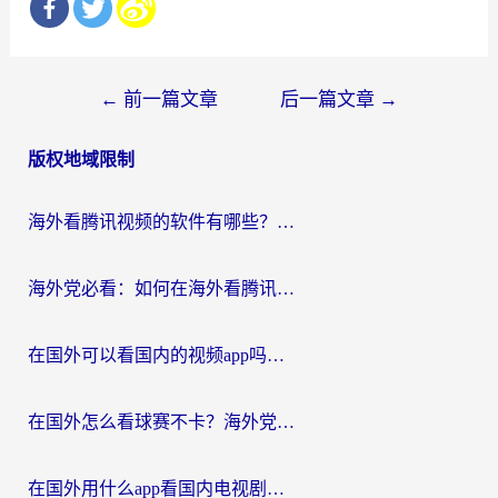
文
←
前一篇文章
后一篇文章
→
章
版权地域限制
导
航
海外看腾讯视频的软件有哪些？2026实测有效，留学生都在用的回国加速器指南
海外党必看：如何在海外看腾讯体育？解决赛事直播地区限制的终极指南
在国外可以看国内的视频app吗知乎？海外党亲测有效的追剧加速方案
在国外怎么看球赛不卡？海外党专属体育直播自由指南
在国外用什么app看国内电视剧？3步解决版权限制+卡顿难题