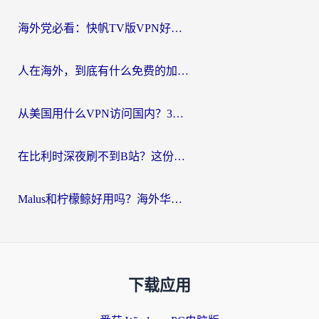
海外党必看：快帆TV版VPN好用吗？和Easyback VPN对比哪个回国效果更好？附2026真实测评
人在海外，到底有什么免费的加速器能让我安心追剧打游戏？
从美国用什么VPN访问国内？3年海外党亲测：选对工具才能无缝刷B站、看腾讯视频
在比利时深夜刷不到B站？这份回国加速器避坑指南请收好
Malus和柠檬鲸好用吗？海外华人亲测：回国加速器怎么选才不踩坑？
下载应用