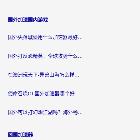
国外加速国内游戏
国外失落城堡用什么加速器最好？一份来自老玩家的真实指南
国外打反恐精英：全球攻势什么加速器好用？2026海外玩家国服游戏加速终极指南
在澳洲玩天下-异兽山海怎么样才能不卡？一份给南半球玩家的自救指南
使命召唤OL国外加速器哪个好用？海外玩家亲测的国服游戏加速终极指南
国外可以打幻想江湖吗？海外畅玩国服游戏的终极指南
回国加速器