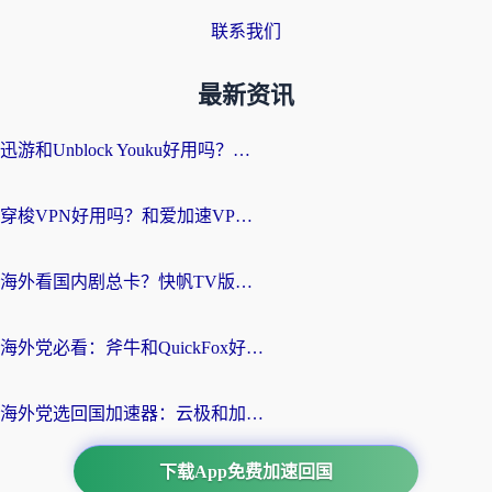
联系我们
最新资讯
迅游和Unblock Youku好用吗？海外党亲测：3个维度教你选对回国加速器
穿梭VPN好用吗？和爱加速VPN对比哪个回国效果更好？海外党必看的实用指南
海外看国内剧总卡？快帆TV版VPN好用吗？和海牛VPN对比哪个回国效果更好？
海外党必看：斧牛和QuickFox好用吗？3步选对回国加速器，无缝刷国内剧玩游戏
海外党选回国加速器：云极和加速喵哪个好？附3款热门工具实测对比
下载App免费加速回国