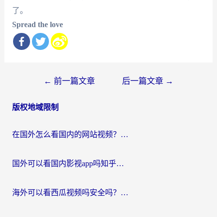
了。
Spread the love
文
←
前一篇文章
后一篇文章
→
章
版权地域限制
导
航
在国外怎么看国内的网站视频？别再踩坑！选对加速器秒回国内冲浪
国外可以看国内影视app吗知乎？留学生亲测有效的回国加速方案
海外可以看西瓜视频吗安全吗？留学生亲测：3步解决回国追剧难题，附靠谱加速器推荐