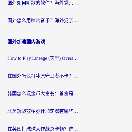
国外如何听歌的软件？海外党亲测有效的回国加速器指南
国外怎么用咪咕音乐？海外党亲测有效的听歌自由指南
国外加速国内游戏
How to Play Lineage (天堂) Overseas? The Ultimate Guide to Choosing the Best Chinese Server Game Accelerator (在国外打天堂加速器)
在国外怎么打冰原守卫者不卡？留学生亲测的国服游戏加速指南
韩国怎么玩金币大富翁：首富是谁？海外党国服游戏加速全攻略
北美玩战双帕弥什加速器有哪些？海外党亲测好用的国服加速指南
在英国打球球大作战总卡顿？选对加速器让你告别延迟（附实测攻略）