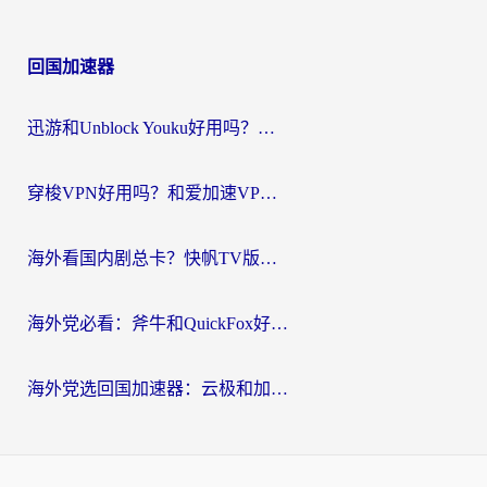
回国加速器
迅游和Unblock Youku好用吗？海外党亲测：3个维度教你选对回国加速器
穿梭VPN好用吗？和爱加速VPN对比哪个回国效果更好？海外党必看的实用指南
海外看国内剧总卡？快帆TV版VPN好用吗？和海牛VPN对比哪个回国效果更好？
海外党必看：斧牛和QuickFox好用吗？3步选对回国加速器，无缝刷国内剧玩游戏
海外党选回国加速器：云极和加速喵哪个好？附3款热门工具实测对比