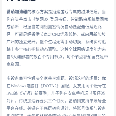
番茄加速器
的核心方案是搭建游戏专属的越洋通道。当
你在曼谷点击《剑网3》登录按钮，智能路由系统瞬间完
成诊断：根据当前网络拥塞情况自动匹配最低延迟路
径。可能是经香港节点走CN2优质线路，或启用新加坡-
广州的独立光纤。整个过程无需手动切换，系统实时追
踪十多个核心指标动态调整。这种全球网络调度能力来
自6大洲部署的数百个专用节点，每个节点都预留充足带
宽资源。
多设备兼容性解决全家共享难题。设想这样的场景：你
在Windows电脑打《DOTA2》国服，女友用同个账号在
iPad追《光遇》新赛季，儿子则在安卓手机玩《蛋仔派
对》。传统加速器要买三个订阅，番茄则支持单账号全
平台在线。关键在于底层架构设计，将账号体系与设备
识别解耦。无论柏林宿舍的MacBook还是纽约咖啡厅的