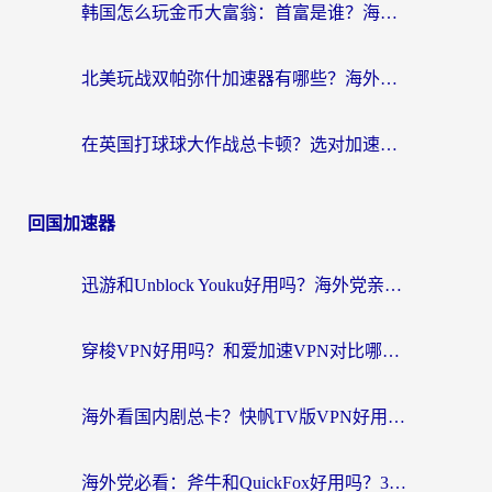
韩国怎么玩金币大富翁：首富是谁？海外党国服游戏加速全攻略
北美玩战双帕弥什加速器有哪些？海外党亲测好用的国服加速指南
在英国打球球大作战总卡顿？选对加速器让你告别延迟（附实测攻略）
回国加速器
迅游和Unblock Youku好用吗？海外党亲测：3个维度教你选对回国加速器
穿梭VPN好用吗？和爱加速VPN对比哪个回国效果更好？海外党必看的实用指南
海外看国内剧总卡？快帆TV版VPN好用吗？和海牛VPN对比哪个回国效果更好？
海外党必看：斧牛和QuickFox好用吗？3步选对回国加速器，无缝刷国内剧玩游戏