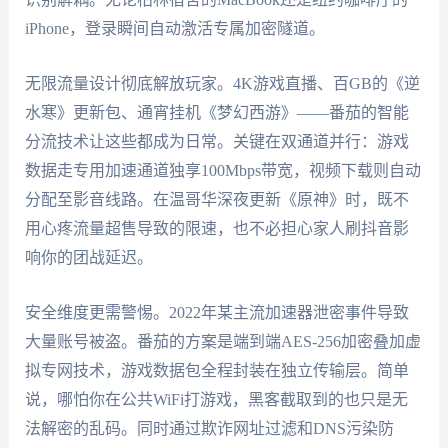
iPhone，登录瞬间自动激活专属加密隧道。
无限流量设计彻底解放玩家。4K游戏直播、百GB的《逆
水寒》更新包、通宵挂机《梦幻西游》——番茄的智能
分流技术让这些都成为日常。关键在双通道并行：游戏
数据走专用加速通道独享100Mbps带宽，视频下载则自动
分配至影音线路。在温哥华深夜更新《原神》时，既不
用心疼流量超售导致的限速，也不必担心家人刷抖音影
响你的团战延迟。
安全维度更需警惕。2022年某主流加速器泄密事件导致
大量账号被盗。番茄的方案是端到端AES-256加密叠加虚
拟专网技术，游戏数据包全程封装在独立传输层。简单
说，哪怕你在公共WiFi打游戏，黑客截取到的也只是无
法解密的乱码。同时通过欺诈网址过滤和DNS污染防