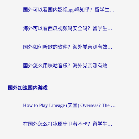
国外可以看国内影视app吗知乎？留学生亲测有效的回国加速方案
海外可以看西瓜视频吗安全吗？留学生亲测：3步解决回国追剧难题，附靠谱加速器推荐
国外如何听歌的软件？海外党亲测有效的回国加速器指南
国外怎么用咪咕音乐？海外党亲测有效的听歌自由指南
国外加速国内游戏
How to Play Lineage (天堂) Overseas? The Ultimate Guide to Choosing the Best Chinese Server Game Accelerator (在国外打天堂加速器)
在国外怎么打冰原守卫者不卡？留学生亲测的国服游戏加速指南