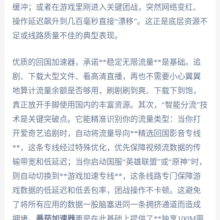
缓冲；或者在游戏里刚进入关键团战，突然网络变红、
操作延迟飙升到几百毫秒直接“漂移”。这正是底层资源不
足或线路质量不佳的典型表现。
优质的回国加速器，承诺**稳定无限流量**是基础。追
剧、下载大型文件、看高清直播，再也不需要小心翼翼
地算计流量余额是否够用，刷剧刷到爽、下载下到饱，
真正放开手脚使用国内的丰富资源。其次，“智能分流”技
术是关键突破点。它能精准识别你的流量类型：当你打
开爱奇艺追剧时，自动将流量导向**精选回国影音专线
**，这条专线经过特殊优化，优先保障视频流数据的传
输带宽和低延迟；当你启动国服“英雄联盟”或“原神”时，
则自动切换到**游戏加速专线**，这条线路专门保障游
戏数据的低延迟和低丢包率，团战操作不卡顿。这避免
了将所有应用的数据一股脑塞进同一条拥挤通道而造成
拥堵。
番茄加速器
更是在此基础上提供了**独享100M带