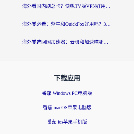
海外看国内剧总卡？快帆TV版VPN好用吗？和海牛VPN对比哪个回国效果更好？
海外党必看：斧牛和QuickFox好用吗？3步选对回国加速器，无缝刷国内剧玩游戏
海外党选回国加速器：云极和加速喵哪个好？附3款热门工具实测对比
下载应用
番茄 Windows PC电脑版
番茄 macOS苹果电脑版
番茄 ios苹果手机版