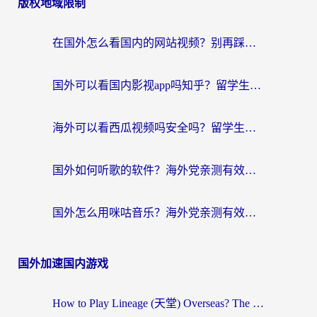
版权地域限制
在国外怎么看国内的网站视频？别再踩坑！选对加速器秒回国内冲浪
国外可以看国内影视app吗知乎？留学生亲测有效的回国加速方案
海外可以看西瓜视频吗安全吗？留学生亲测：3步解决回国追剧难题，附靠谱加速器推荐
国外如何听歌的软件？海外党亲测有效的回国加速器指南
国外怎么用咪咕音乐？海外党亲测有效的听歌自由指南
国外加速国内游戏
How to Play Lineage (天堂) Overseas? The Ultimate Guide to Choosing the Best Chinese Server Game Accelerator (在国外打天堂加速器)