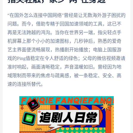
“在国外怎么连接中国网络”曾经是让无数海外游子困扰的
问题。而今，借助专精于回国加速领域的工具，这已不
再是无法跨越的鸿沟。当你在世界另一端，指尖轻点手
机屏幕上那个小小的加速图标，几秒钟后，熟悉的爱奇
艺主界面便流畅展现，热播剧开始播放；电脑上国服游
戏的Ping值稳定在令人舒适的绿色；父母的微信视频邀请
准时响起，画面清晰稳定，声音温暖如旧。曾经因为地
域限制而带来的焦虑与疏离感，被一条稳定、安全、高
速的连接所替代。