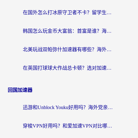
在国外怎么打冰原守卫者不卡？留学生亲测的国服游戏加速指南
韩国怎么玩金币大富翁：首富是谁？海外党国服游戏加速全攻略
北美玩战双帕弥什加速器有哪些？海外党亲测好用的国服加速指南
在英国打球球大作战总卡顿？选对加速器让你告别延迟（附实测攻略）
回国加速器
迅游和Unblock Youku好用吗？海外党亲测：3个维度教你选对回国加速器
穿梭VPN好用吗？和爱加速VPN对比哪个回国效果更好？海外党必看的实用指南