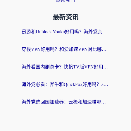
联系我们
最新资讯
迅游和Unblock Youku好用吗？海外党亲测：3个维度教你选对回国加速器
穿梭VPN好用吗？和爱加速VPN对比哪个回国效果更好？海外党必看的实用指南
海外看国内剧总卡？快帆TV版VPN好用吗？和海牛VPN对比哪个回国效果更好？
海外党必看：斧牛和QuickFox好用吗？3步选对回国加速器，无缝刷国内剧玩游戏
海外党选回国加速器：云极和加速喵哪个好？附3款热门工具实测对比