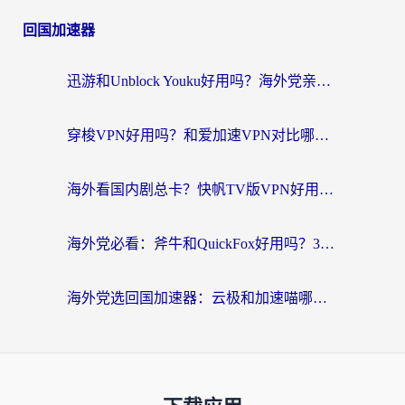
回国加速器
迅游和Unblock Youku好用吗？海外党亲测：3个维度教你选对回国加速器
穿梭VPN好用吗？和爱加速VPN对比哪个回国效果更好？海外党必看的实用指南
海外看国内剧总卡？快帆TV版VPN好用吗？和海牛VPN对比哪个回国效果更好？
海外党必看：斧牛和QuickFox好用吗？3步选对回国加速器，无缝刷国内剧玩游戏
海外党选回国加速器：云极和加速喵哪个好？附3款热门工具实测对比