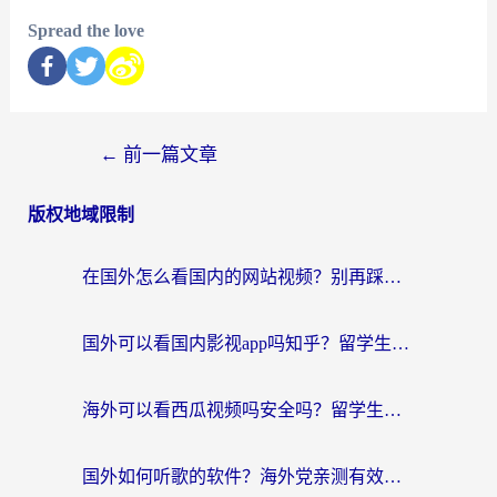
Spread the love
←
前一篇文章
版权地域限制
在国外怎么看国内的网站视频？别再踩坑！选对加速器秒回国内冲浪
国外可以看国内影视app吗知乎？留学生亲测有效的回国加速方案
海外可以看西瓜视频吗安全吗？留学生亲测：3步解决回国追剧难题，附靠谱加速器推荐
国外如何听歌的软件？海外党亲测有效的回国加速器指南