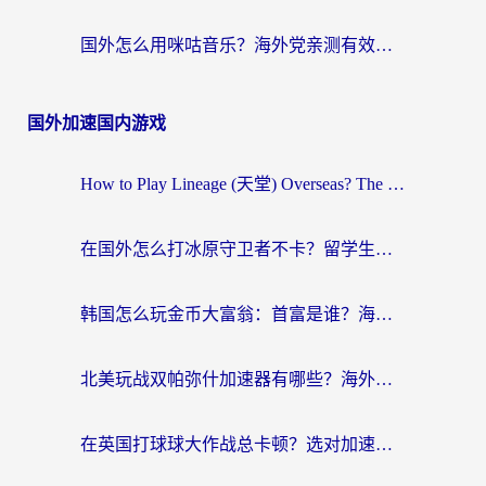
国外怎么用咪咕音乐？海外党亲测有效的听歌自由指南
国外加速国内游戏
How to Play Lineage (天堂) Overseas? The Ultimate Guide to Choosing the Best Chinese Server Game Accelerator (在国外打天堂加速器)
在国外怎么打冰原守卫者不卡？留学生亲测的国服游戏加速指南
韩国怎么玩金币大富翁：首富是谁？海外党国服游戏加速全攻略
北美玩战双帕弥什加速器有哪些？海外党亲测好用的国服加速指南
在英国打球球大作战总卡顿？选对加速器让你告别延迟（附实测攻略）