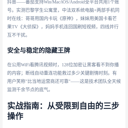
抖音——番茄支持Win/Mac/iOS/Android全平台共用1个账
号。实测巴黎学生公寓里，中法双系统电脑+两部手机同
时在线：哥哥用国内卡玩《原神》，妹妹用美国卡看芒
果TV《大侦探》，妈妈手机连回国刷短视频，四线并行
互不干扰。
安全与稳定的隐藏王牌
在公用WiFi看腾讯视频时，128位加密让黑客看不到你播
的内容；断线自动重连功能救过多少关键剧情时刻。有
用户笑称"比当地运营商还可靠"——这是技术团队全天候
监测千余节点的底气。
实战指南：从受限到自由的三步
操作