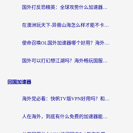
国外打反恐精英：全球攻势什么加速器好用？2026海外玩家国服游戏加速终极指南
在澳洲玩天下-异兽山海怎么样才能不卡？一份给南半球玩家的自救指南
使命召唤OL国外加速器哪个好用？海外玩家亲测的国服游戏加速终极指南
国外可以打幻想江湖吗？海外畅玩国服游戏的终极指南
回国加速器
海外党必看：快帆TV版VPN好用吗？和Easyback VPN对比哪个回国效果更好？附2026真实测评
人在海外，到底有什么免费的加速器能让我安心追剧打游戏？