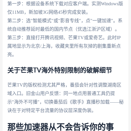
第一步：根据设备系统下载对应客户端。实测Windows版
仅11MB，新加坡3G网络45秒完成安装。
第二步：选"智能模式"或"影音专线"，点"一键加速"。系
统自动推荐延时最低的国内节点（优选江浙沪区域）。
第三步：直接打开腾讯视频、芒果TV或爱奇艺。此时IP
属地显示为北京/上海，收藏夹里所有灰掉的剧集重新点
亮。
关于芒果TV海外特别限制的破解细节
芒果TV的版权检测尤其严格，番茄会针对性调整湖南区
域入口。旧金山用户反馈：同一地点用普通工具仍提
示"海外不可播"，切换番茄后《歌手》直播秒加载——秘
诀在于对特定平台流量的协议层深度伪装。
那些加速器从不会告诉你的事