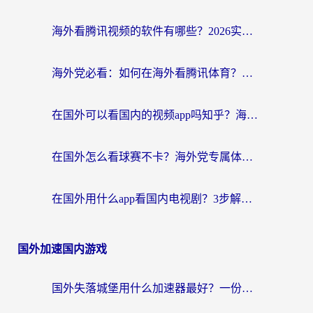
海外看腾讯视频的软件有哪些？2026实测有效，留学生都在用的回国加速器指南
海外党必看：如何在海外看腾讯体育？解决赛事直播地区限制的终极指南
在国外可以看国内的视频app吗知乎？海外党亲测有效的追剧加速方案
在国外怎么看球赛不卡？海外党专属体育直播自由指南
在国外用什么app看国内电视剧？3步解决版权限制+卡顿难题
国外加速国内游戏
国外失落城堡用什么加速器最好？一份来自老玩家的真实指南