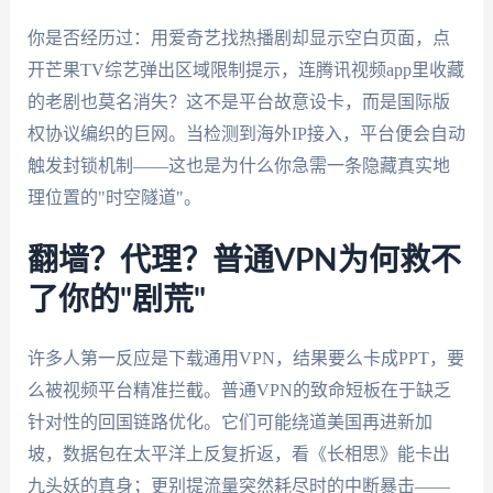
你是否经历过：用爱奇艺找热播剧却显示空白页面，点
开芒果TV综艺弹出区域限制提示，连腾讯视频app里收藏
的老剧也莫名消失？这不是平台故意设卡，而是国际版
权协议编织的巨网。当检测到海外IP接入，平台便会自动
触发封锁机制——这也是为什么你急需一条隐藏真实地
理位置的"时空隧道"。
翻墙？代理？普通VPN为何救不
了你的"剧荒"
许多人第一反应是下载通用VPN，结果要么卡成PPT，要
么被视频平台精准拦截。普通VPN的致命短板在于缺乏
针对性的回国链路优化。它们可能绕道美国再进新加
坡，数据包在太平洋上反复折返，看《长相思》能卡出
九头妖的真身；更别提流量突然耗尽时的中断暴击——