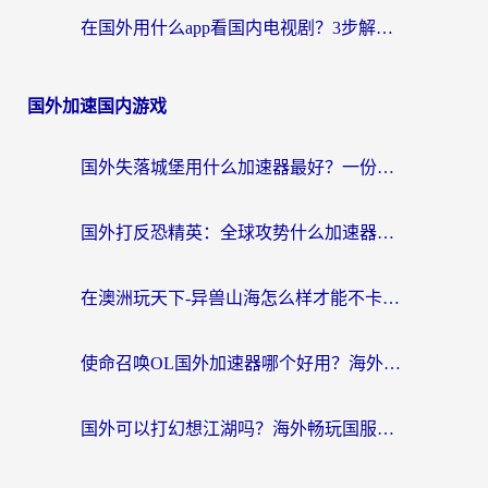
在国外用什么app看国内电视剧？3步解决版权限制+卡顿难题
国外加速国内游戏
国外失落城堡用什么加速器最好？一份来自老玩家的真实指南
国外打反恐精英：全球攻势什么加速器好用？2026海外玩家国服游戏加速终极指南
在澳洲玩天下-异兽山海怎么样才能不卡？一份给南半球玩家的自救指南
使命召唤OL国外加速器哪个好用？海外玩家亲测的国服游戏加速终极指南
国外可以打幻想江湖吗？海外畅玩国服游戏的终极指南