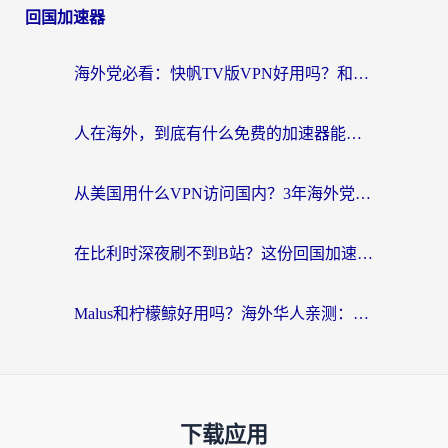
回国加速器
海外党必看：快帆TV版VPN好用吗？和Easyback VPN对比哪个回国效果更好？附2026真实测评
人在海外，到底有什么免费的加速器能让我安心追剧打游戏？
从美国用什么VPN访问国内？3年海外党亲测：选对工具才能无缝刷B站、看腾讯视频
在比利时深夜刷不到B站？这份回国加速器避坑指南请收好
Malus和柠檬鲸好用吗？海外华人亲测：回国加速器怎么选才不踩坑？
下载应用