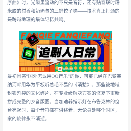
序曲》时，光缆里流动的不只是音符，还有贴春联时糯
米胶的甜香和奶奶包的三鲜饺子味——技术真正打通的
是跨越地理的集体记忆共鸣。
最初困惑"国外怎么用QQ音乐"的你，可能已经在巴黎塞
纳河畔用华为平板听着毛不易的《消愁》。那些被地域
封锁割裂的文化碎片，在专业级解决方案的修复下重新
拼成完整的乡音版图。当加速器指示灯在布鲁克林的窗
台亮起时，每个音符都在讲述着：无论身处哪个时区，
家的旋律永不消逝。