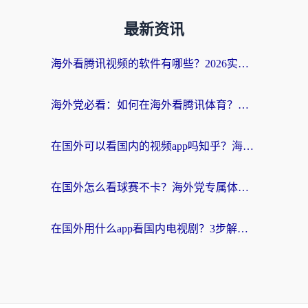
最新资讯
海外看腾讯视频的软件有哪些？2026实测有效，留学生都在用的回国加速器指南
海外党必看：如何在海外看腾讯体育？解决赛事直播地区限制的终极指南
在国外可以看国内的视频app吗知乎？海外党亲测有效的追剧加速方案
在国外怎么看球赛不卡？海外党专属体育直播自由指南
在国外用什么app看国内电视剧？3步解决版权限制+卡顿难题