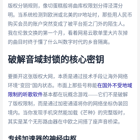
版权分销规则，像切蛋糕般将曲库权限划分得泾渭分
明。当系统检测到欧洲或北美的IP地址时，那些用人民币
购买会员的账户突然变成了被平台拒之门外的陌生人。
我在伦敦交换的第一个月，看着网易云歌单里大片灰掉
的曲目时终于懂了什么叫数字时代的乡音隔离。
破解音域封锁的核心密钥
要撕开这张版权大网，本质是通过技术手段让海外网络
环境"变回"国内状态。市面上那些号称能
在国外不受地域
限制的听歌软件
基本都在玩概念游戏——它们不是破解
了版权限制，而是通过加密通道将你的网络坐标伪装回
境内。当你发现手机突然能加载《芒种》的完整版时，
其实是某个无形路由器在中欧之间搭了座声音桥梁。
专线加速器的神经中枢