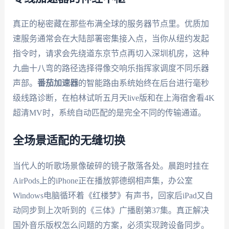
真正的秘密藏在那些布满全球的服务器节点里。优质加
速服务通常会在大陆部署密集接入点，当你从纽约发起
指令时，请求会先绕道东京节点再切入深圳机房，这种
九曲十八弯的路径选择得像交响乐指挥家调度不同乐器
声部。
番茄加速器
的智能路由系统始终在后台进行毫秒
级线路诊断，在柏林试听五月天live版和在上海宿舍看4K
超清MV时，系统自动匹配的是完全不同的传输通道。
全场景适配的无缝切换
当代人的听歌场景像破碎的镜子散落各处。晨跑时挂在
AirPods上的iPhone正在播放郭德纲相声集，办公室
Windows电脑循环着《红楼梦》有声书，回家后iPad又自
动同步到上次听到的《三体》广播剧第37集。真正解决
国外音乐版权怎么问题的方案，必须实现跨设备同步。