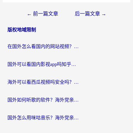
文
←
前一篇文章
后一篇文章
→
章
版权地域限制
导
航
在国外怎么看国内的网站视频？别再踩坑！选对加速器秒回国内冲浪
国外可以看国内影视app吗知乎？留学生亲测有效的回国加速方案
海外可以看西瓜视频吗安全吗？留学生亲测：3步解决回国追剧难题，附靠谱加速器推荐
国外如何听歌的软件？海外党亲测有效的回国加速器指南
国外怎么用咪咕音乐？海外党亲测有效的听歌自由指南