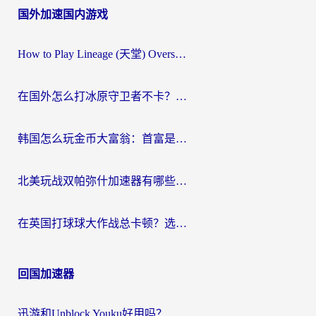
国外加速国内游戏
How to Play Lineage (天堂) Overseas? The Ultimate Guide to Choosing the Best Chinese Server Game Accelerator (在国外打天堂加速器)
在国外怎么打冰原守卫者不卡？留学生亲测的国服游戏加速指南
韩国怎么玩金币大富翁：首富是谁？海外党国服游戏加速全攻略
北美玩战双帕弥什加速器有哪些？海外党亲测好用的国服加速指南
在英国打球球大作战总卡顿？选对加速器让你告别延迟（附实测攻略）
回国加速器
迅游和Unblock Youku好用吗？海外党亲测：3个维度教你选对回国加速器