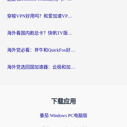
穿梭VPN好用吗？和爱加速VPN对比哪个回国效果更好？海外党必看的实用指南
海外看国内剧总卡？快帆TV版VPN好用吗？和海牛VPN对比哪个回国效果更好？
海外党必看：斧牛和QuickFox好用吗？3步选对回国加速器，无缝刷国内剧玩游戏
海外党选回国加速器：云极和加速喵哪个好？附3款热门工具实测对比
下载应用
番茄 Windows PC电脑版