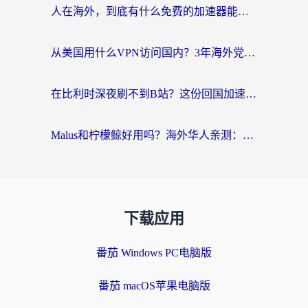
人在海外，到底有什么免费的加速器能让我安心追剧打游戏？
从美国用什么VPN访问国内？3年海外党亲测：选对工具才能无缝刷B站、看腾讯视频
在比利时深夜刷不到B站？这份回国加速器避坑指南请收好
Malus和柠檬鲸好用吗？海外华人亲测：回国加速器怎么选才不踩坑？
下载应用
番茄 Windows PC电脑版
番茄 macOS苹果电脑版