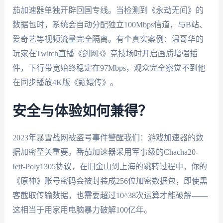
茄加速器单独开辟回国专线。当检测到《永劫无间》的
数据包时，系统会自动分配独立100Mbps信道，与B站、
爱奇艺等视频流量完全隔离。有个真实案例：温哥华的
玩家在Twitch直播《剑网3》竞技场时开启画质增强插
件，下行带宽始终稳定在97Mbps，观众完全察觉不到他
在同步播放4K版《甄嬛传》。
安全与体验如何兼得？
2023年暴雪战网被盗号事件警醒我们：游戏加速器的数
据加密至关重要。番茄加速器采用军事级的Chacha20-
Ietf-Poly1305协议，在旧金山到上海的跳转过程中，你的
《原神》账号密码会被封装成256位加密数据包，即使黑
客截取传输数据，也需要超过10^38次运算才能破解——
这相当于用家用电脑暴力破解100亿年。