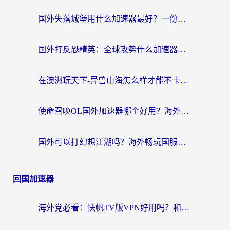
国外失落城堡用什么加速器最好？一份来自老玩家的真实指南
国外打反恐精英：全球攻势什么加速器好用？2026海外玩家国服游戏加速终极指南
在澳洲玩天下-异兽山海怎么样才能不卡？一份给南半球玩家的自救指南
使命召唤OL国外加速器哪个好用？海外玩家亲测的国服游戏加速终极指南
国外可以打幻想江湖吗？海外畅玩国服游戏的终极指南
回国加速器
海外党必看：快帆TV版VPN好用吗？和Easyback VPN对比哪个回国效果更好？附2026真实测评