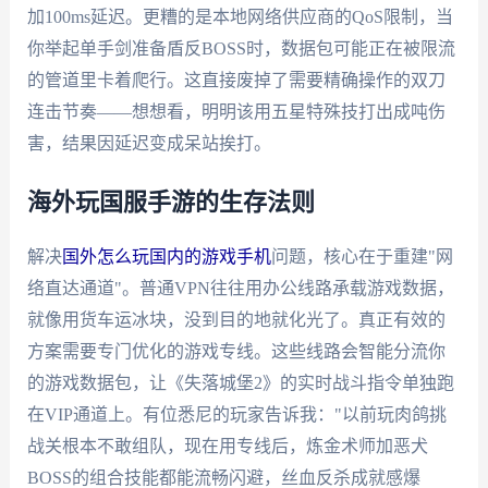
加100ms延迟。更糟的是本地网络供应商的QoS限制，当
你举起单手剑准备盾反BOSS时，数据包可能正在被限流
的管道里卡着爬行。这直接废掉了需要精确操作的双刀
连击节奏——想想看，明明该用五星特殊技打出成吨伤
害，结果因延迟变成呆站挨打。
海外玩国服手游的生存法则
解决
国外怎么玩国内的游戏手机
问题，核心在于重建"网
络直达通道"。普通VPN往往用办公线路承载游戏数据，
就像用货车运冰块，没到目的地就化光了。真正有效的
方案需要专门优化的游戏专线。这些线路会智能分流你
的游戏数据包，让《失落城堡2》的实时战斗指令单独跑
在VIP通道上。有位悉尼的玩家告诉我："以前玩肉鸽挑
战关根本不敢组队，现在用专线后，炼金术师加恶犬
BOSS的组合技能都能流畅闪避，丝血反杀成就感爆