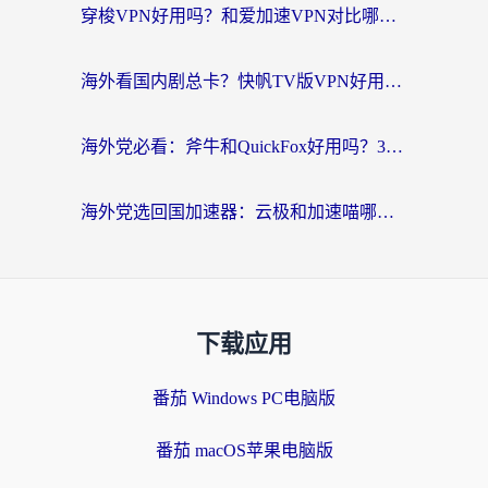
穿梭VPN好用吗？和爱加速VPN对比哪个回国效果更好？海外党必看的实用指南
海外看国内剧总卡？快帆TV版VPN好用吗？和海牛VPN对比哪个回国效果更好？
海外党必看：斧牛和QuickFox好用吗？3步选对回国加速器，无缝刷国内剧玩游戏
海外党选回国加速器：云极和加速喵哪个好？附3款热门工具实测对比
下载应用
番茄 Windows PC电脑版
番茄 macOS苹果电脑版