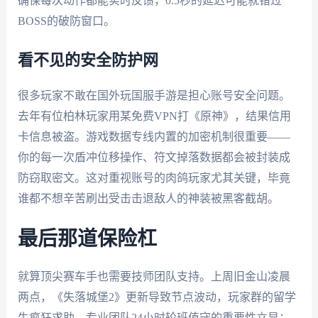
确保每次动作都能实时反馈，0.5秒的延迟可能就错过
BOSS的破防窗口。
看不见的安全防护网
很多玩家不敢在国外玩国服手游是担心账号安全问题。
去年有位柏林玩家用某免费VPN打《原神》，结果信用
卡信息被盗。游戏数据专线内置的加密机制很重要——
你的每一次盾冲位移操作、符文掉落数据都会被封装成
防窃取密文。这对重视账号的肉鸽玩家尤其关键，毕竟
谁都不想辛苦刷出受击击退敌人的神装被黑客截胡。
最后那道保险杠
就算顶尖赛车手也需要技师团队支持。上周旧金山凌晨
两点，《失落城堡2》更新导致节点波动，玩家群的留学
生疯狂求助。专业团队24小时轮班值守的重要性立显：