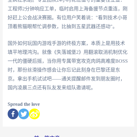
工程师2分钟响应工单，临时启用上海备援节点重连，刚
好赶上公会战决赛圈。有位用户笑着说："看到技术小哥
顶着熊猫眼帮忙调参数，比抽到五星武器还感动"。
国外如何玩国内游戏手游的终极方案，本质上是用技术
填平地理鸿沟。就像《失落城堡2》用翻滚取消机制优化
一代的僵硬后摇，当你用专属带宽攻克肉鸽高难度BOSS
时，那份丝滑操作感会让你忘记此刻身在巴黎还是东
京。拿出手机试试吧——通关提醒邮件发到朋友圈时，
国内凌晨三点还有队友发来组队邀请呢。
Spread the love