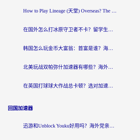
How to Play Lineage (天堂) Overseas? The Ultimate Guide to Choosing the Best Chinese Server Game Accelerator (在国外打天堂加速器)
在国外怎么打冰原守卫者不卡？留学生亲测的国服游戏加速指南
韩国怎么玩金币大富翁：首富是谁？海外党国服游戏加速全攻略
北美玩战双帕弥什加速器有哪些？海外党亲测好用的国服加速指南
在英国打球球大作战总卡顿？选对加速器让你告别延迟（附实测攻略）
回国加速器
迅游和Unblock Youku好用吗？海外党亲测：3个维度教你选对回国加速器