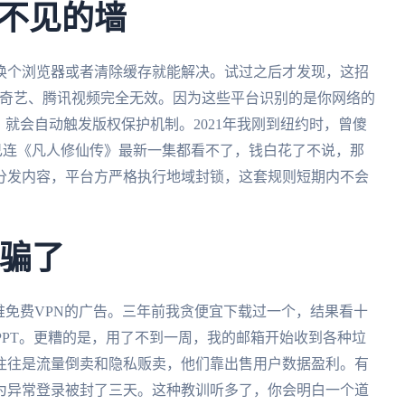
不见的墙
换个浏览器或者清除缓存就能解决。试过之后才发现，这招
站、爱奇艺、腾讯视频完全无效。因为这些平台识别的是你网络的
，就会自动触发版权保护机制。2021年我刚到纽约时，曾傻
己连《凡人修仙传》最新一集都看不了，钱白花了不说，那
分发内容，平台方严格执行地域封锁，这套规则短期内不会
象骗了
堆免费VPN的广告。三年前我贪便宜下载过一个，结果看十
成PPT。更糟的是，用了不到一周，我的邮箱开始收到各种垃
往往是流量倒卖和隐私贩卖，他们靠出售用户数据盈利。有
为异常登录被封了三天。这种教训听多了，你会明白一个道