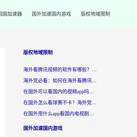
回国加速器
国外加速国内游戏
版权地域限制
版权地域限制
海外看腾讯视频的软件有哪些？2026实测有效，留学生都在用的回国加速器指南
海外党必看：如何在海外看腾讯体育？解决赛事直播地区限制的终极指南
在国外可以看国内的视频app吗知乎？海外党亲测有效的追剧加速方案
在国外怎么看球赛不卡？海外党专属体育直播自由指南
在国外用什么app看国内电视剧？3步解决版权限制+卡顿难题
国外加速国内游戏