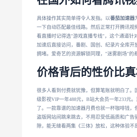
在国外如何看腾讯视
具体操作其实简单得令人发指。以
番茄加速器
一下自动匹配最佳线路。然后正常打开腾讯视
看直播时记得选"游戏直播专线"，这个通道针
加速后直接访问，番剧、国创、纪录片全库开
拥堵。爱奇艺的资源解锁同理，"迷雾剧场"的
价格背后的性价比真
很多人看到付费就犹豫，但算笔账就明白了。国
级影视VIP一年488元，B站大会员一年23
了。一款靠谱的加速器月费也就一杯咖啡钱，
盗版网站间跳来跳去，不用忍受低画质和广告
隙，能无缝看两集《三体》放松，这种体验不