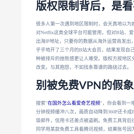
版权限制背后，是看
很多人第一次遇到地区限制时，会天真地以为
对Netflix这类全球平台可能管用，但对B
出海IP地址，只要你的数据从海外运营商发出
乎乎地开了三个月的B站大会员，结果发现自
种被排斥的挫败感更让人难受。版权方按地区
改变。与其抱怨，不如找条靠谱的路绕过去。
别被免费VPN的假
搜索"
在国外怎么看爱奇艺视频
"，你会看到一
分钟视频缓冲八次，画质自动降到360P还卡
圾邮件，信用卡还差点被盗刷。免费工具背后
同学用某款免费工具看腾讯视频，结果账号因