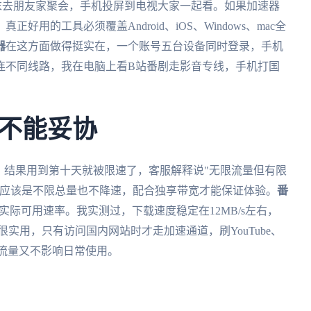
刷，周末去朋友家聚会，手机投屏到电视大家一起看。如果加速器
用的工具必须覆盖Android、iOS、Windows、mac全
器
在这方面做得挺实在，一个账号五台设备同时登录，手机
连不同线路，我在电脑上看B站番剧走影音专线，手机打国
不能妥协
，结果用到第十天就被限速了，客服解释说"无限流量但有限
量应该是不限总量也不降速，配合独享带宽才能保证体验。
番
实际可用速率。我实测过，下载速度稳定在12MB/s左右，
实用，只有访问国内网站时才走加速通道，刷YouTube、
，既省流量又不影响日常使用。