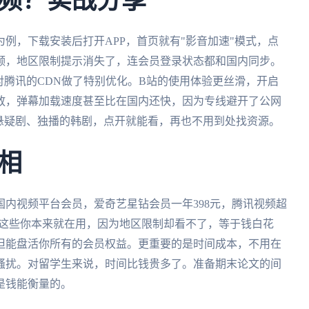
频？实战分享
为例，下载安装后打开APP，首页就有"影音加速"模式，点
频，地区限制提示消失了，连会员登录状态都和国内同步。
对腾讯的CDN做了特别优化。B站的使用体验更丝滑，开启
放，弹幕加载速度甚至比在国内还快，因为专线避开了公网
悬疑剧、独播的韩剧，点开就能看，再也不用到处找资源。
相
内视频平台会员，爱奇艺星钻会员一年398元，腾讯视频超
3元。这些你本来就在用，因为地区限制却看不了，等于钱白花
但能盘活你所有的会员权益。更重要的是时间成本，不用在
骚扰。对留学生来说，时间比钱贵多了。准备期末论文的间
是钱能衡量的。