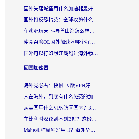
国外失落城堡用什么加速器最好？一份来自老玩家的真实指南
国外打反恐精英：全球攻势什么加速器好用？2026海外玩家国服游戏加速终极指南
在澳洲玩天下-异兽山海怎么样才能不卡？一份给南半球玩家的自救指南
使命召唤OL国外加速器哪个好用？海外玩家亲测的国服游戏加速终极指南
国外可以打幻想江湖吗？海外畅玩国服游戏的终极指南
回国加速器
海外党必看：快帆TV版VPN好用吗？和Easyback VPN对比哪个回国效果更好？附2026真实测评
人在海外，到底有什么免费的加速器能让我安心追剧打游戏？
从美国用什么VPN访问国内？3年海外党亲测：选对工具才能无缝刷B站、看腾讯视频
在比利时深夜刷不到B站？这份回国加速器避坑指南请收好
Malus和柠檬鲸好用吗？海外华人亲测：回国加速器怎么选才不踩坑？