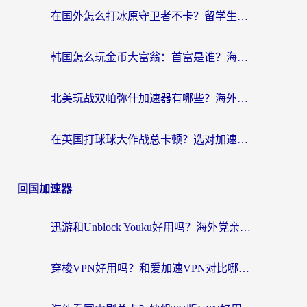
在国外怎么打冰原守卫者不卡？留学生亲测的国服游戏加速指南
韩国怎么玩金币大富翁：首富是谁？海外党国服游戏加速全攻略
北美玩战双帕弥什加速器有哪些？海外党亲测好用的国服加速指南
在英国打球球大作战总卡顿？选对加速器让你告别延迟（附实测攻略）
回国加速器
迅游和Unblock Youku好用吗？海外党亲测：3个维度教你选对回国加速器
穿梭VPN好用吗？和爱加速VPN对比哪个回国效果更好？海外党必看的实用指南