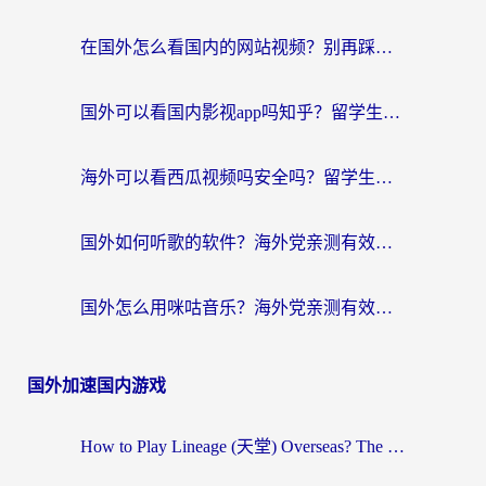
在国外怎么看国内的网站视频？别再踩坑！选对加速器秒回国内冲浪
国外可以看国内影视app吗知乎？留学生亲测有效的回国加速方案
海外可以看西瓜视频吗安全吗？留学生亲测：3步解决回国追剧难题，附靠谱加速器推荐
国外如何听歌的软件？海外党亲测有效的回国加速器指南
国外怎么用咪咕音乐？海外党亲测有效的听歌自由指南
国外加速国内游戏
How to Play Lineage (天堂) Overseas? The Ultimate Guide to Choosing the Best Chinese Server Game Accelerator (在国外打天堂加速器)