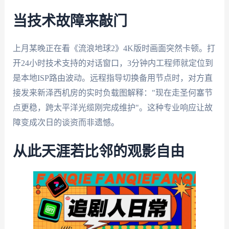
当技术故障来敲门
上月某晚正在看《流浪地球2》4K版时画面突然卡顿。打
开24小时技术支持的对话窗口，3分钟内工程师就定位到
是本地ISP路由波动。远程指导切换备用节点时，对方直
接发来新泽西机房的实时负载图解释："现在走圣何塞节
点更稳，跨太平洋光缆刚完成维护"。这种专业响应让故
障变成次日的谈资而非遗憾。
从此天涯若比邻的观影自由