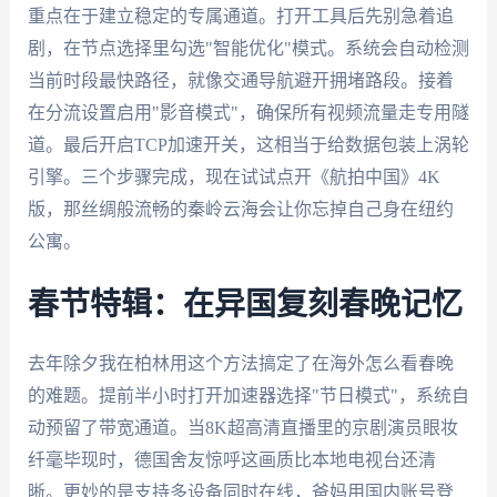
重点在于建立稳定的专属通道。打开工具后先别急着追
剧，在节点选择里勾选"智能优化"模式。系统会自动检测
当前时段最快路径，就像交通导航避开拥堵路段。接着
在分流设置启用"影音模式"，确保所有视频流量走专用隧
道。最后开启TCP加速开关，这相当于给数据包装上涡轮
引擎。三个步骤完成，现在试试点开《航拍中国》4K
版，那丝绸般流畅的秦岭云海会让你忘掉自己身在纽约
公寓。
春节特辑：在异国复刻春晚记忆
去年除夕我在柏林用这个方法搞定了在海外怎么看春晚
的难题。提前半小时打开加速器选择"节日模式"，系统自
动预留了带宽通道。当8K超高清直播里的京剧演员眼妆
纤毫毕现时，德国舍友惊呼这画质比本地电视台还清
晰。更妙的是支持多设备同时在线，爸妈用国内账号登