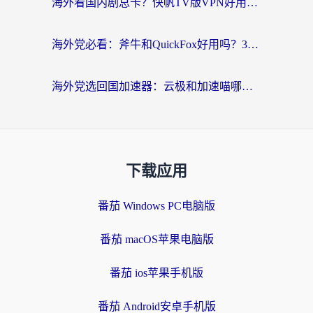
海外看国内剧总卡？快帆TV版VPN好用吗？和海牛VPN对比哪个回国效果更好？
海外党必看：斧牛和QuickFox好用吗？3步选对回国加速器，无缝刷国内剧玩游戏
海外党选回国加速器：云极和加速喵哪个好？附3款热门工具实测对比
下载应用
番茄 Windows PC电脑版
番茄 macOS苹果电脑版
番茄 ios苹果手机版
番茄 Android安卓手机版