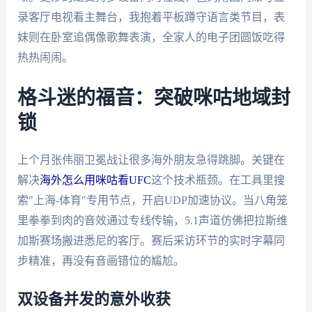
录客厅电视看主舞台，我抱着平板蹲守语言类节目，表
妹则在卧室追偶像歌舞表演，全家人的电子团圆饭吃得
热热闹闹。
格斗迷的福音：突破咪咕地域封
锁
上个月张伟丽卫冕战让很多海外朋友急得跳脚。关键在
解决
海外怎么用咪咕看UFC
这个技术瓶颈。在工具里搜
索"上海-体育"专用节点，开启UDP加速协议。当八角笼
里拳拳到肉的音效通过专线传输，5.1声道仿佛把拉斯维
加斯赛场搬进悉尼的客厅。赛后采访环节的实时字幕同
步精准，再没有音画错位的尴尬。
双设备并发的意外收获