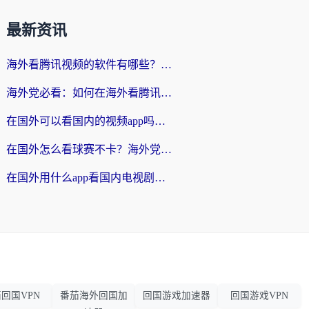
最新资讯
海外看腾讯视频的软件有哪些？2026实测有效，留学生都在用的回国加速器指南
海外党必看：如何在海外看腾讯体育？解决赛事直播地区限制的终极指南
在国外可以看国内的视频app吗知乎？海外党亲测有效的追剧加速方案
在国外怎么看球赛不卡？海外党专属体育直播自由指南
在国外用什么app看国内电视剧？3步解决版权限制+卡顿难题
回国VPN
番茄海外回国加
回国游戏加速器
回国游戏VPN