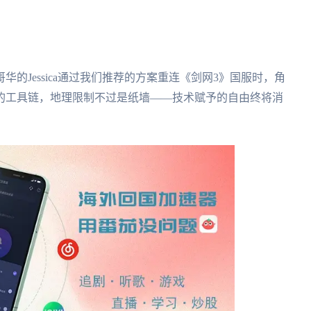
的Jessica通过我们推荐的方案重连《剑网3》国服时，角
的工具链，地理限制不过是纸墙——技术赋予的自由终将消