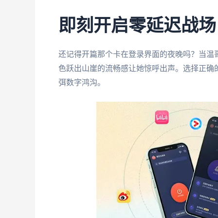
即刻开启零延迟战场
还记得开篇那个卡在登录界面的夜晚吗？当温哥华
色跃出山崖的流畅感让她惊呼出声。选择正确
弭数字鸿沟。