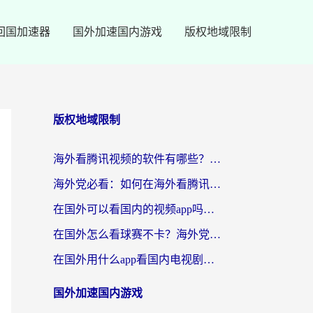
回国加速器
国外加速国内游戏
版权地域限制
版权地域限制
海外看腾讯视频的软件有哪些？2026实测有效，留学生都在用的回国加速器指南
海外党必看：如何在海外看腾讯体育？解决赛事直播地区限制的终极指南
在国外可以看国内的视频app吗知乎？海外党亲测有效的追剧加速方案
在国外怎么看球赛不卡？海外党专属体育直播自由指南
在国外用什么app看国内电视剧？3步解决版权限制+卡顿难题
国外加速国内游戏