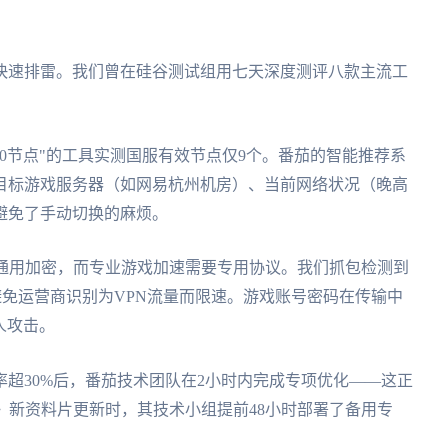
快速排雷。我们曾在硅谷测试组用七天深度测评八款主流工
00节点"的工具实测国服有效节点仅9个。番茄的智能推荐系
目标游戏服务器（如网易杭州机房）、当前网络状况（晚高
避免了手动切换的麻烦。
用通用加密，而专业游戏加速需要专用协议。我们抓包检测到
，避免运营商识别为VPN流量而限速。游戏账号密码在传输中
人攻击。
超30%后，番茄技术团队在2小时内完成专项优化——这正
寒》新资料片更新时，其技术小组提前48小时部署了备用专