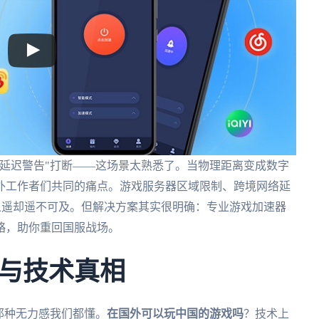
延迟警告"打断——这场景太熟悉了。当物理距离变成数字
外工作者们共同的痛点。游戏服务器区域限制、跨境网络延
步之遥却遥不可及。但解决方案其实很明确：专业游戏加速器
略，助你重回国服战场。
与技术真相
那种无力感我们都懂。
在国外可以玩中国的游戏吗
？技术上