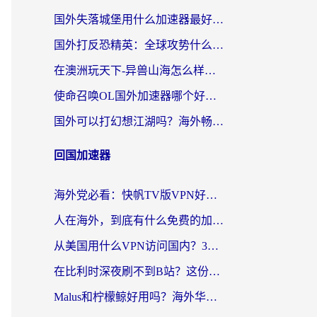
国外失落城堡用什么加速器最好？一份来自老玩家的真实指南
国外打反恐精英：全球攻势什么加速器好用？2026海外玩家国服游戏加速终极指南
在澳洲玩天下-异兽山海怎么样才能不卡？一份给南半球玩家的自救指南
使命召唤OL国外加速器哪个好用？海外玩家亲测的国服游戏加速终极指南
国外可以打幻想江湖吗？海外畅玩国服游戏的终极指南
回国加速器
海外党必看：快帆TV版VPN好用吗？和Easyback VPN对比哪个回国效果更好？附2026真实测评
人在海外，到底有什么免费的加速器能让我安心追剧打游戏？
从美国用什么VPN访问国内？3年海外党亲测：选对工具才能无缝刷B站、看腾讯视频
在比利时深夜刷不到B站？这份回国加速器避坑指南请收好
Malus和柠檬鲸好用吗？海外华人亲测：回国加速器怎么选才不踩坑？