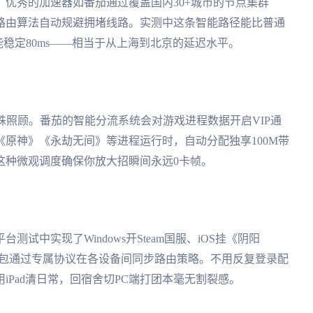
优秀的加速器如番茄通过覆盖国内30+城市的节点集群
路由算法自动规避拥堵线路。实测中这条智能路径能比普通
能稳定80ms——相当于从上海到北京的延迟水平。
殊照顾。番茄的智能分流系统会对游戏进程数据开启VIP通
原神》《永劫无间》等进程运行时，自动分配独享100M带
这种微观调度确保你放大招瞬间永远0卡帧。
试中实现了Windows开Steam国服、iOS挂《阴阳
数据包通过专属协议在各设备间同步路由策略。不用反复登录配
iPad清日常，回宿舍切PC端打团本毫无割裂感。