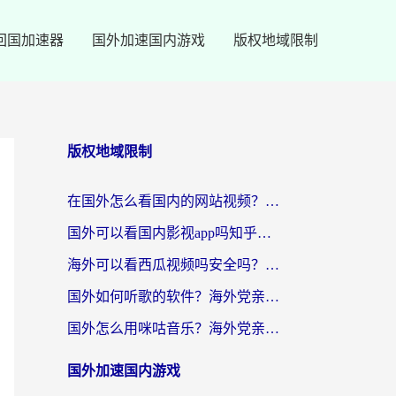
回国加速器
国外加速国内游戏
版权地域限制
版权地域限制
在国外怎么看国内的网站视频？别再踩坑！选对加速器秒回国内冲浪
国外可以看国内影视app吗知乎？留学生亲测有效的回国加速方案
海外可以看西瓜视频吗安全吗？留学生亲测：3步解决回国追剧难题，附靠谱加速器推荐
国外如何听歌的软件？海外党亲测有效的回国加速器指南
国外怎么用咪咕音乐？海外党亲测有效的听歌自由指南
国外加速国内游戏