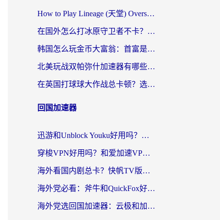
How to Play Lineage (天堂) Overseas? The Ultimate Guide to Choosing the Best Chinese Server Game Accelerator (在国外打天堂加速器)
在国外怎么打冰原守卫者不卡？留学生亲测的国服游戏加速指南
韩国怎么玩金币大富翁：首富是谁？海外党国服游戏加速全攻略
北美玩战双帕弥什加速器有哪些？海外党亲测好用的国服加速指南
在英国打球球大作战总卡顿？选对加速器让你告别延迟（附实测攻略）
回国加速器
迅游和Unblock Youku好用吗？海外党亲测：3个维度教你选对回国加速器
穿梭VPN好用吗？和爱加速VPN对比哪个回国效果更好？海外党必看的实用指南
海外看国内剧总卡？快帆TV版VPN好用吗？和海牛VPN对比哪个回国效果更好？
海外党必看：斧牛和QuickFox好用吗？3步选对回国加速器，无缝刷国内剧玩游戏
海外党选回国加速器：云极和加速喵哪个好？附3款热门工具实测对比