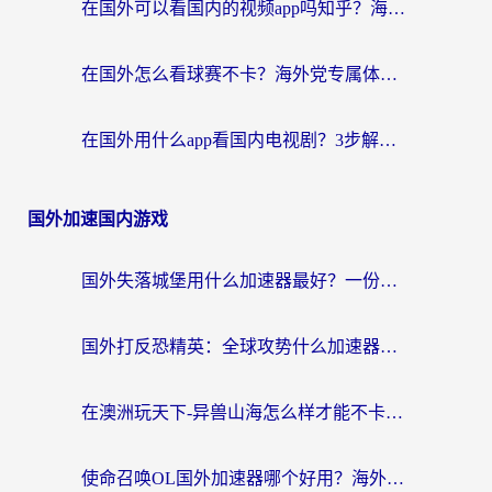
在国外可以看国内的视频app吗知乎？海外党亲测有效的追剧加速方案
在国外怎么看球赛不卡？海外党专属体育直播自由指南
在国外用什么app看国内电视剧？3步解决版权限制+卡顿难题
国外加速国内游戏
国外失落城堡用什么加速器最好？一份来自老玩家的真实指南
国外打反恐精英：全球攻势什么加速器好用？2026海外玩家国服游戏加速终极指南
在澳洲玩天下-异兽山海怎么样才能不卡？一份给南半球玩家的自救指南
使命召唤OL国外加速器哪个好用？海外玩家亲测的国服游戏加速终极指南