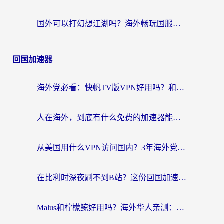
国外可以打幻想江湖吗？海外畅玩国服游戏的终极指南
回国加速器
海外党必看：快帆TV版VPN好用吗？和Easyback VPN对比哪个回国效果更好？附2026真实测评
人在海外，到底有什么免费的加速器能让我安心追剧打游戏？
从美国用什么VPN访问国内？3年海外党亲测：选对工具才能无缝刷B站、看腾讯视频
在比利时深夜刷不到B站？这份回国加速器避坑指南请收好
Malus和柠檬鲸好用吗？海外华人亲测：回国加速器怎么选才不踩坑？