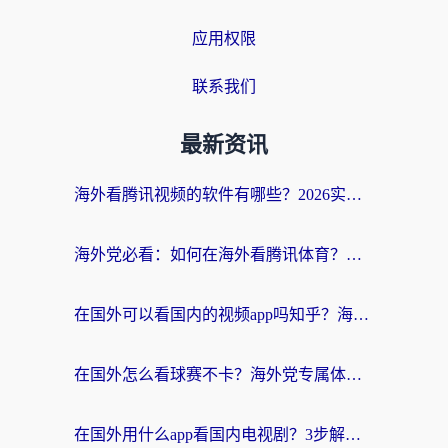
应用权限
联系我们
最新资讯
海外看腾讯视频的软件有哪些？2026实测有效，留学生都在用的回国加速器指南
海外党必看：如何在海外看腾讯体育？解决赛事直播地区限制的终极指南
在国外可以看国内的视频app吗知乎？海外党亲测有效的追剧加速方案
在国外怎么看球赛不卡？海外党专属体育直播自由指南
在国外用什么app看国内电视剧？3步解决版权限制+卡顿难题