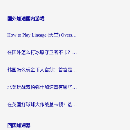
国外加速国内游戏
How to Play Lineage (天堂) Overseas? The Ultimate Guide to Choosing the Best Chinese Server Game Accelerator (在国外打天堂加速器)
在国外怎么打冰原守卫者不卡？留学生亲测的国服游戏加速指南
韩国怎么玩金币大富翁：首富是谁？海外党国服游戏加速全攻略
北美玩战双帕弥什加速器有哪些？海外党亲测好用的国服加速指南
在英国打球球大作战总卡顿？选对加速器让你告别延迟（附实测攻略）
回国加速器