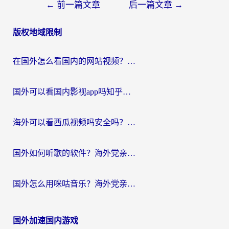
文
←
前一篇文章
后一篇文章
→
章
版权地域限制
导
航
在国外怎么看国内的网站视频？别再踩坑！选对加速器秒回国内冲浪
国外可以看国内影视app吗知乎？留学生亲测有效的回国加速方案
海外可以看西瓜视频吗安全吗？留学生亲测：3步解决回国追剧难题，附靠谱加速器推荐
国外如何听歌的软件？海外党亲测有效的回国加速器指南
国外怎么用咪咕音乐？海外党亲测有效的听歌自由指南
国外加速国内游戏