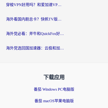
穿梭VPN好用吗？和爱加速VPN对比哪个回国效果更好？海外党必看的实用指南
海外看国内剧总卡？快帆TV版VPN好用吗？和海牛VPN对比哪个回国效果更好？
海外党必看：斧牛和QuickFox好用吗？3步选对回国加速器，无缝刷国内剧玩游戏
海外党选回国加速器：云极和加速喵哪个好？附3款热门工具实测对比
下载应用
番茄 Windows PC电脑版
番茄 macOS苹果电脑版