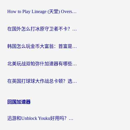
How to Play Lineage (天堂) Overseas? The Ultimate Guide to Choosing the Best Chinese Server Game Accelerator (在国外打天堂加速器)
在国外怎么打冰原守卫者不卡？留学生亲测的国服游戏加速指南
韩国怎么玩金币大富翁：首富是谁？海外党国服游戏加速全攻略
北美玩战双帕弥什加速器有哪些？海外党亲测好用的国服加速指南
在英国打球球大作战总卡顿？选对加速器让你告别延迟（附实测攻略）
回国加速器
迅游和Unblock Youku好用吗？海外党亲测：3个维度教你选对回国加速器