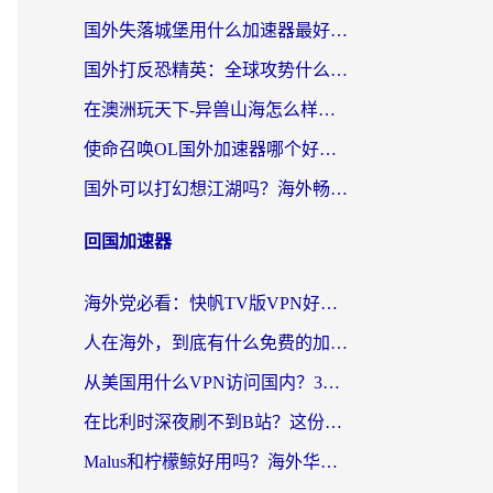
国外失落城堡用什么加速器最好？一份来自老玩家的真实指南
国外打反恐精英：全球攻势什么加速器好用？2026海外玩家国服游戏加速终极指南
在澳洲玩天下-异兽山海怎么样才能不卡？一份给南半球玩家的自救指南
使命召唤OL国外加速器哪个好用？海外玩家亲测的国服游戏加速终极指南
国外可以打幻想江湖吗？海外畅玩国服游戏的终极指南
回国加速器
海外党必看：快帆TV版VPN好用吗？和Easyback VPN对比哪个回国效果更好？附2026真实测评
人在海外，到底有什么免费的加速器能让我安心追剧打游戏？
从美国用什么VPN访问国内？3年海外党亲测：选对工具才能无缝刷B站、看腾讯视频
在比利时深夜刷不到B站？这份回国加速器避坑指南请收好
Malus和柠檬鲸好用吗？海外华人亲测：回国加速器怎么选才不踩坑？