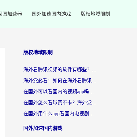
回国加速器
国外加速国内游戏
版权地域限制
版权地域限制
海外看腾讯视频的软件有哪些？2026实测有效，留学生都在用的回国加速器指南
海外党必看：如何在海外看腾讯体育？解决赛事直播地区限制的终极指南
在国外可以看国内的视频app吗知乎？海外党亲测有效的追剧加速方案
在国外怎么看球赛不卡？海外党专属体育直播自由指南
在国外用什么app看国内电视剧？3步解决版权限制+卡顿难题
国外加速国内游戏