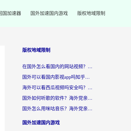
回国加速器
国外加速国内游戏
版权地域限制
版权地域限制
在国外怎么看国内的网站视频？别再踩坑！选对加速器秒回国内冲浪
国外可以看国内影视app吗知乎？留学生亲测有效的回国加速方案
海外可以看西瓜视频吗安全吗？留学生亲测：3步解决回国追剧难题，附靠谱加速器推荐
国外如何听歌的软件？海外党亲测有效的回国加速器指南
国外怎么用咪咕音乐？海外党亲测有效的听歌自由指南
国外加速国内游戏