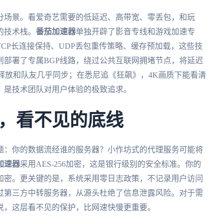
分场景。看爱奇艺需要的低延迟、高带宽、零丢包，和玩
的技术栈。
番茄加速器
单独开辟了影音专线和游戏加速专
CP长连接保持、UDP丢包重传策略、缓存预加载，这些技
则部署了专属BGP线路，绕过公共互联网拥堵节点，将延迟
能释放和队友几乎同步；在悉尼追《狂飙》，4K画质下能看清
，是技术团队对用户体验的极致追求。
，看不见的底线
题：你的数据流经谁的服务器？小作坊式的代理服务可能将
加速器
采用AES-256加密，这是银行级别的安全标准。你的
加密。更关键的是，系统采用零日志政策，不记录用户访问
过第三方中转服务器，从源头杜绝了信息泄露风险。对于需
说，这层看不见的保护，比网速快慢更重要。