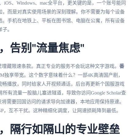
id、iOS、Windows、mac全平台，更关键的是，一个账号能同
加，而是对真实使用场景的深刻理解。你不需要为每个设备
结。手机在地铁上、平板在图书馆、电脑在公寓，所有设备
样子。
，告别"流量焦虑"
里埋藏限速条款。真正专业的服务不会玩这种文字游戏。
番
0M独享带宽。这个数字意味着什么？一部4K高清国产剧，
足够你流畅播放，同时给家人开视频通话，后台再更新个国服游戏
流量一股脑儿塞进隧道，导致你访问Google Scholar查
能分流只将需要回国访问的请求导向加速器，本地应用保持原速。
地ISP，互不干扰。这种精细化调度，让网速损耗降到最低。
，隔行如隔山的专业壁垒