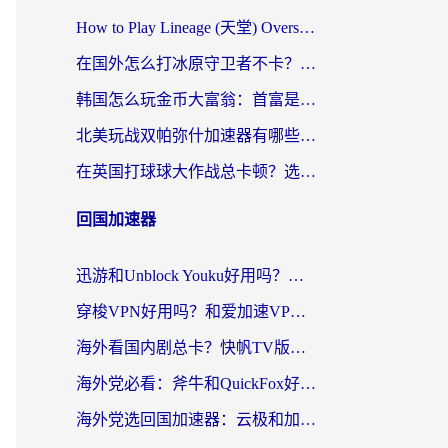
How to Play Lineage (天堂) Overseas? The Ultimate Guide to Choosing the Best Chinese Server Game Accelerator (在国外打天堂加速器)
在国外怎么打冰原守卫者不卡？留学生亲测的国服游戏加速指南
韩国怎么玩金币大富翁：首富是谁？海外党国服游戏加速全攻略
北美玩战双帕弥什加速器有哪些？海外党亲测好用的国服加速指南
在英国打球球大作战总卡顿？选对加速器让你告别延迟（附实测攻略）
回国加速器
迅游和Unblock Youku好用吗？海外党亲测：3个维度教你选对回国加速器
穿梭VPN好用吗？和爱加速VPN对比哪个回国效果更好？海外党必看的实用指南
海外看国内剧总卡？快帆TV版VPN好用吗？和海牛VPN对比哪个回国效果更好？
海外党必看：斧牛和QuickFox好用吗？3步选对回国加速器，无缝刷国内剧玩游戏
海外党选回国加速器：云极和加速喵哪个好？附3款热门工具实测对比