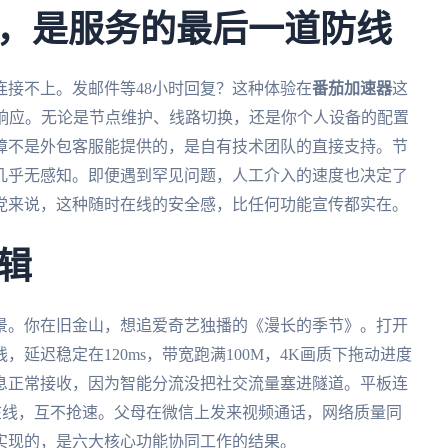
，是服务的最后一道防线
接不上。发邮件等48小时回复？这种体验在
番茄加速器
这
时响应。无论是节点维护、线路切换，还是你个人设备的配置
保障不是外包客服能提供的，是自有技术团队的直接支持。节
几乎无感知。即便遇到罕见问题，人工介入的速度也决定了
党来说，这种随时在线的安全感，比任何功能宣传都实在。
辑
景。你在旧金山，想追爱奇艺独播的《漫长的季节》。打开
延迟稳定在120ms，带宽跑满100M，4K画质下拖动进度
App消息正常接收，因为智能分流没把社交流量塞进隧道。平板连
端在线，互不抢速。父母在微信上发来视频通话，网络质量同
实现的，是六大核心功能协同工作的结果。