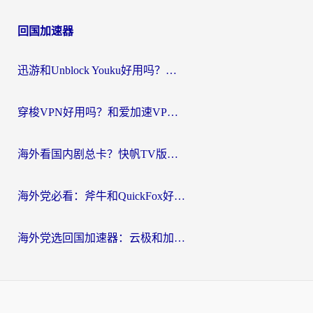
回国加速器
迅游和Unblock Youku好用吗？海外党亲测：3个维度教你选对回国加速器
穿梭VPN好用吗？和爱加速VPN对比哪个回国效果更好？海外党必看的实用指南
海外看国内剧总卡？快帆TV版VPN好用吗？和海牛VPN对比哪个回国效果更好？
海外党必看：斧牛和QuickFox好用吗？3步选对回国加速器，无缝刷国内剧玩游戏
海外党选回国加速器：云极和加速喵哪个好？附3款热门工具实测对比