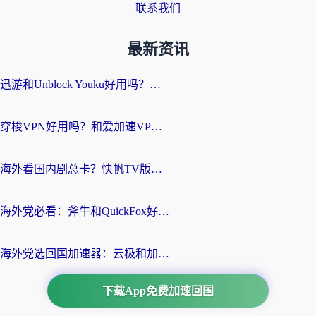
联系我们
最新资讯
迅游和Unblock Youku好用吗？海外党亲测：3个维度教你选对回国加速器
穿梭VPN好用吗？和爱加速VPN对比哪个回国效果更好？海外党必看的实用指南
海外看国内剧总卡？快帆TV版VPN好用吗？和海牛VPN对比哪个回国效果更好？
海外党必看：斧牛和QuickFox好用吗？3步选对回国加速器，无缝刷国内剧玩游戏
海外党选回国加速器：云极和加速喵哪个好？附3款热门工具实测对比
下载App免费加速回国