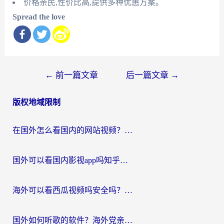
价格亲民,性价比高,提供多种优惠方案。
Spread the love
文
←
前一篇文章
后一篇文章
→
章
版权地域限制
导
航
在国外怎么看国内的网站视频？别再踩坑！选对加速器秒回国内冲浪
国外可以看国内影视app吗知乎？留学生亲测有效的回国加速方案
海外可以看西瓜视频吗安全吗？留学生亲测：3步解决回国追剧难题，附靠谱加速器推荐
国外如何听歌的软件？海外党亲测有效的回国加速器指南