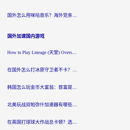
国外怎么用咪咕音乐？海外党亲测有效的听歌自由指南
国外加速国内游戏
How to Play Lineage (天堂) Overseas? The Ultimate Guide to Choosing the Best Chinese Server Game Accelerator (在国外打天堂加速器)
在国外怎么打冰原守卫者不卡？留学生亲测的国服游戏加速指南
韩国怎么玩金币大富翁：首富是谁？海外党国服游戏加速全攻略
北美玩战双帕弥什加速器有哪些？海外党亲测好用的国服加速指南
在英国打球球大作战总卡顿？选对加速器让你告别延迟（附实测攻略）