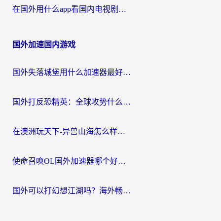
在国外用什么app看国内电视剧？3步解决版权限制+卡顿难题
国外加速国内游戏
国外失落城堡用什么加速器最好？一份来自老玩家的真实指南
国外打反恐精英：全球攻势什么加速器好用？2026海外玩家国服游戏加速终极指南
在澳洲玩天下-异兽山海怎么样才能不卡？一份给南半球玩家的自救指南
使命召唤OL国外加速器哪个好用？海外玩家亲测的国服游戏加速终极指南
国外可以打幻想江湖吗？海外畅玩国服游戏的终极指南