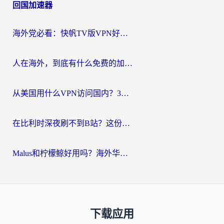
回国加速器
海外党必看：快帆TV版VPN好用吗？和Easyback VPN对比哪个回国效果更好？附2026真实测评
人在海外，到底有什么免费的加速器能让我安心追剧打游戏？
从美国用什么VPN访问国内？3年海外党亲测：选对工具才能无缝刷B站、看腾讯视频
在比利时深夜刷不到B站？这份回国加速器避坑指南请收好
Malus和柠檬鲸好用吗？海外华人亲测：回国加速器怎么选才不踩坑？
下载应用