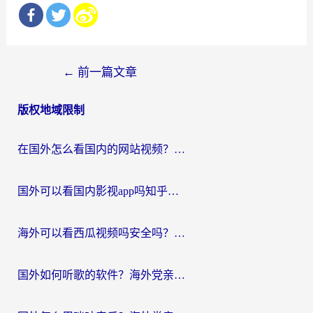
文
←
前一篇文章
章
版权地域限制
导
航
在国外怎么看国内的网站视频？别再踩坑！选对加速器秒回国内冲浪
国外可以看国内影视app吗知乎？留学生亲测有效的回国加速方案
海外可以看西瓜视频吗安全吗？留学生亲测：3步解决回国追剧难题，附靠谱加速器推荐
国外如何听歌的软件？海外党亲测有效的回国加速器指南