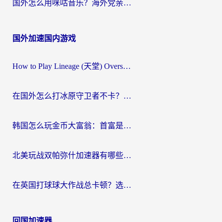
国外怎么用咪咕音乐？海外党亲测有效的听歌自由指南
国外加速国内游戏
How to Play Lineage (天堂) Overseas? The Ultimate Guide to Choosing the Best Chinese Server Game Accelerator (在国外打天堂加速器)
在国外怎么打冰原守卫者不卡？留学生亲测的国服游戏加速指南
韩国怎么玩金币大富翁：首富是谁？海外党国服游戏加速全攻略
北美玩战双帕弥什加速器有哪些？海外党亲测好用的国服加速指南
在英国打球球大作战总卡顿？选对加速器让你告别延迟（附实测攻略）
回国加速器