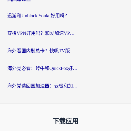
迅游和Unblock Youku好用吗？海外党亲测：3个维度教你选对回国加速器
穿梭VPN好用吗？和爱加速VPN对比哪个回国效果更好？海外党必看的实用指南
海外看国内剧总卡？快帆TV版VPN好用吗？和海牛VPN对比哪个回国效果更好？
海外党必看：斧牛和QuickFox好用吗？3步选对回国加速器，无缝刷国内剧玩游戏
海外党选回国加速器：云极和加速喵哪个好？附3款热门工具实测对比
下载应用