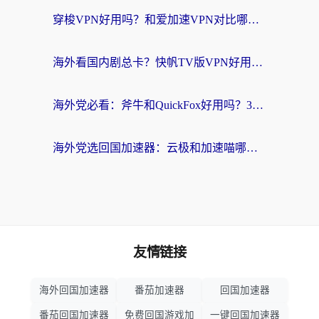
穿梭VPN好用吗？和爱加速VPN对比哪个回国效果更好？海外党必看的实用指南
海外看国内剧总卡？快帆TV版VPN好用吗？和海牛VPN对比哪个回国效果更好？
海外党必看：斧牛和QuickFox好用吗？3步选对回国加速器，无缝刷国内剧玩游戏
海外党选回国加速器：云极和加速喵哪个好？附3款热门工具实测对比
友情链接
海外回国加速器
番茄加速器
回国加速器
番茄回国加速器
免费回国游戏加
一键回国加速器