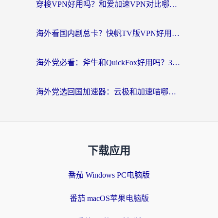
穿梭VPN好用吗？和爱加速VPN对比哪个回国效果更好？海外党必看的实用指南
海外看国内剧总卡？快帆TV版VPN好用吗？和海牛VPN对比哪个回国效果更好？
海外党必看：斧牛和QuickFox好用吗？3步选对回国加速器，无缝刷国内剧玩游戏
海外党选回国加速器：云极和加速喵哪个好？附3款热门工具实测对比
下载应用
番茄 Windows PC电脑版
番茄 macOS苹果电脑版