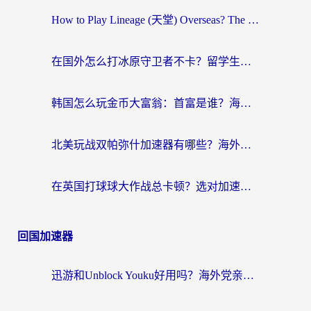
How to Play Lineage (天堂) Overseas? The Ultimate Guide to Choosing the Best Chinese Server Game Accelerator (在国外打天堂加速器)
在国外怎么打冰原守卫者不卡？留学生亲测的国服游戏加速指南
韩国怎么玩金币大富翁：首富是谁？海外党国服游戏加速全攻略
北美玩战双帕弥什加速器有哪些？海外党亲测好用的国服加速指南
在英国打球球大作战总卡顿？选对加速器让你告别延迟（附实测攻略）
回国加速器
迅游和Unblock Youku好用吗？海外党亲测：3个维度教你选对回国加速器