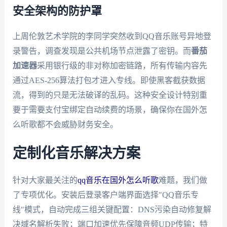
安全架构的防护罩
上周伦敦艺术学院的李同学突然收到QQ音乐账号异地登
录警告，调查发现是公共机场节点泄露了密钥。而
番茄
加速器
采用银行级的非对称加密链路，所有传输内容先
通过AES-256算法打包才进入专线。即使黑客截获数据
流，得到的只是无法破译的乱码。这种安全设计特别重
要于需要支付宝绑定自动续费的场景，确保你在国外怎
么听歌都不会威胁财务安全。
定制化音乐解决方案
针对大家最关注的
qq音乐在国外怎么听歌
难题，我们做
了专项优化。安装后登录客户端界面选择"QQ音乐专
线"模式，自动完成三组关键配置：DNS污染自动修复解
决域名解析失败；端口加速优先保障音频UDP传输；特