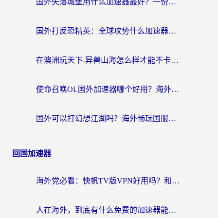
国外失落城堡用什么加速器最好？一份来自老玩家的真实指南
国外打反恐精英：全球攻势什么加速器好用？2026海外玩家国服游戏加速终极指南
在澳洲玩天下-异兽山海怎么样才能不卡？一份给南半球玩家的自救指南
使命召唤OL国外加速器哪个好用？海外玩家亲测的国服游戏加速终极指南
国外可以打幻想江湖吗？海外畅玩国服游戏的终极指南
回国加速器
海外党必看：快帆TV版VPN好用吗？和Easyback VPN对比哪个回国效果更好？附2026真实测评
人在海外，到底有什么免费的加速器能让我安心追剧打游戏？