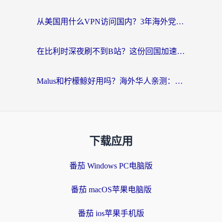
从美国用什么VPN访问国内？3年海外党亲测：选对工具才能无缝刷B站、看腾讯视频
在比利时深夜刷不到B站？这份回国加速器避坑指南请收好
Malus和柠檬鲸好用吗？海外华人亲测：回国加速器怎么选才不踩坑？
下载应用
番茄 Windows PC电脑版
番茄 macOS苹果电脑版
番茄 ios苹果手机版