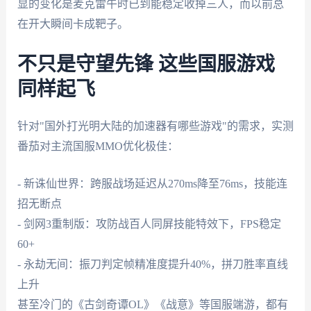
显的变化是麦克雷午时已到能稳定收掉三人，而以前总
在开大瞬间卡成靶子。
不只是守望先锋 这些国服游戏
同样起飞
针对"国外打光明大陆的加速器有哪些游戏"的需求，实测
番茄对主流国服MMO优化极佳：
- 新诛仙世界：跨服战场延迟从270ms降至76ms，技能连
招无断点
- 剑网3重制版：攻防战百人同屏技能特效下，FPS稳定
60+
- 永劫无间：振刀判定帧精准度提升40%，拼刀胜率直线
上升
甚至冷门的《古剑奇谭OL》《战意》等国服端游，都有