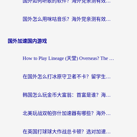
国外如何听歌的软件？海外党亲测有效的回国加速器指南
国外怎么用咪咕音乐？海外党亲测有效的听歌自由指南
国外加速国内游戏
How to Play Lineage (天堂) Overseas? The Ultimate Guide to Choosing the Best Chinese Server Game Accelerator (在国外打天堂加速器)
在国外怎么打冰原守卫者不卡？留学生亲测的国服游戏加速指南
韩国怎么玩金币大富翁：首富是谁？海外党国服游戏加速全攻略
北美玩战双帕弥什加速器有哪些？海外党亲测好用的国服加速指南
在英国打球球大作战总卡顿？选对加速器让你告别延迟（附实测攻略）