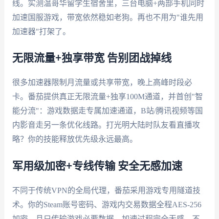
线。实测温哥华留学生宿舍里，三台电脑+两部手机同时
加速国服游戏，带宽依然稳如老狗。再也不用为"谁先用
加速器"打架了。
无限流量+独享带宽 告别团战掉线
很多加速器限制月流量或共享带宽，晚上高峰时段必
卡。番茄提供真正无限流量+独享100M通道，并首创"智
能分流"：游戏数据走专属加速通道，B站/腾讯视频等国
内影音走另一条优化线路。打光明大陆时队友看直播攻
略？你的技能释放优先级永远最高。
军用级加密+专线传输 安全无感加速
不同于传统VPN的全局代理，番茄采用游戏专用隧道技
术。你的Steam账号密码、游戏内交易数据全程AES-256
加密，且只传输游戏必要数据。加速过程完全无感，不