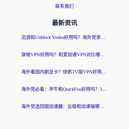
联系我们
最新资讯
迅游和Unblock Youku好用吗？海外党亲测：3个维度教你选对回国加速器
穿梭VPN好用吗？和爱加速VPN对比哪个回国效果更好？海外党必看的实用指南
海外看国内剧总卡？快帆TV版VPN好用吗？和海牛VPN对比哪个回国效果更好？
海外党必看：斧牛和QuickFox好用吗？3步选对回国加速器，无缝刷国内剧玩游戏
海外党选回国加速器：云极和加速喵哪个好？附3款热门工具实测对比