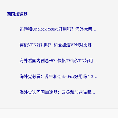
回国加速器
迅游和Unblock Youku好用吗？海外党亲测：3个维度教你选对回国加速器
穿梭VPN好用吗？和爱加速VPN对比哪个回国效果更好？海外党必看的实用指南
海外看国内剧总卡？快帆TV版VPN好用吗？和海牛VPN对比哪个回国效果更好？
海外党必看：斧牛和QuickFox好用吗？3步选对回国加速器，无缝刷国内剧玩游戏
海外党选回国加速器：云极和加速喵哪个好？附3款热门工具实测对比