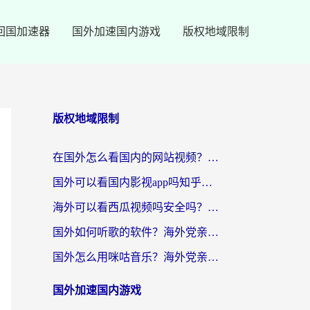
回国加速器
国外加速国内游戏
版权地域限制
版权地域限制
在国外怎么看国内的网站视频？别再踩坑！选对加速器秒回国内冲浪
国外可以看国内影视app吗知乎？留学生亲测有效的回国加速方案
海外可以看西瓜视频吗安全吗？留学生亲测：3步解决回国追剧难题，附靠谱加速器推荐
国外如何听歌的软件？海外党亲测有效的回国加速器指南
国外怎么用咪咕音乐？海外党亲测有效的听歌自由指南
国外加速国内游戏