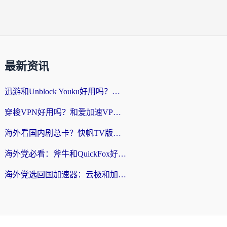
最新资讯
迅游和Unblock Youku好用吗？海外党亲测：3个维度教你选对回国加速器
穿梭VPN好用吗？和爱加速VPN对比哪个回国效果更好？海外党必看的实用指南
海外看国内剧总卡？快帆TV版VPN好用吗？和海牛VPN对比哪个回国效果更好？
海外党必看：斧牛和QuickFox好用吗？3步选对回国加速器，无缝刷国内剧玩游戏
海外党选回国加速器：云极和加速喵哪个好？附3款热门工具实测对比