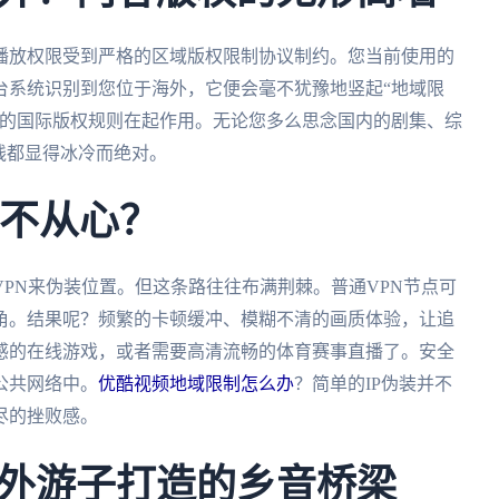
播放权限受到严格的区域版权限制协议制约。您当前使用的
台系统识别到您位于海外，它便会毫不犹豫地竖起“地域限
杂的国际版权规则在起作用。无论您多么思念国内的剧集、综
线都显得冰冷而绝对。
力不从心？
PN来伪装位置。但这条路往往布满荆棘。普通VPN节点可
角。结果呢？频繁的卡顿缓冲、模糊不清的画质体验，让追
感的在线游戏，或者需要高清流畅的体育赛事直播了。安全
公共网络中。
优酷视频地域限制怎么办
？简单的IP伪装并不
尽的挫败感。
外游子打造的乡音桥梁