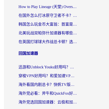
How to Play Lineage (天堂) Overseas? The Ultimate Guide to Choosing the Best Chinese Server Game Accelerator (在国外打天堂加速器)
在国外怎么打冰原守卫者不卡？留学生亲测的国服游戏加速指南
韩国怎么玩金币大富翁：首富是谁？海外党国服游戏加速全攻略
北美玩战双帕弥什加速器有哪些？海外党亲测好用的国服加速指南
在英国打球球大作战总卡顿？选对加速器让你告别延迟（附实测攻略）
回国加速器
迅游和Unblock Youku好用吗？海外党亲测：3个维度教你选对回国加速器
穿梭VPN好用吗？和爱加速VPN对比哪个回国效果更好？海外党必看的实用指南
海外看国内剧总卡？快帆TV版VPN好用吗？和海牛VPN对比哪个回国效果更好？
海外党必看：斧牛和QuickFox好用吗？3步选对回国加速器，无缝刷国内剧玩游戏
海外党选回国加速器：云极和加速喵哪个好？附3款热门工具实测对比