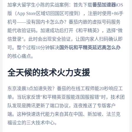
加拿大留学生小陈的实战案例：首先下载
番茄加速器
iOS
版（App Store区域切回国区可搜到），注册时使用+86手
机号——没有国内卡怎么办？番茄内嵌的虚拟号码服务
能代收验证码。加速成功后打开《和平精英》，选择“微
信登录”。此时会出现安全验证，让国内家人扫码确认即
可。整个过程10分钟解决
国外玩和平精英延迟高怎么办
的核心痛点。
全天候的技术火力支援
东京凌晨3点加速失败？番茄的在线工程师能20秒响应工
单。当玩家反馈"和平精英亚服能连国服报错"时，技术团
队发现是腾讯更新了端口协议，连夜推送了专版客户
端。这种快速迭代能力来自其在中国、新加坡、法兰克
福设立的三大技术中心。