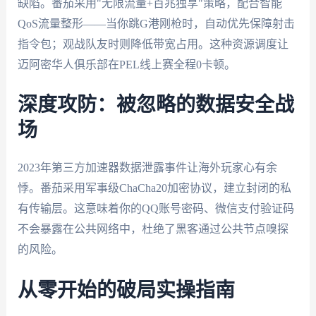
缺陷。番茄采用"无限流量+百兆独享"策略，配合智能
QoS流量整形——当你跳G港刚枪时，自动优先保障射击
指令包；观战队友时则降低带宽占用。这种资源调度让
迈阿密华人俱乐部在PEL线上赛全程0卡顿。
深度攻防：被忽略的数据安全战
场
2023年第三方加速器数据泄露事件让海外玩家心有余
悸。番茄采用军事级ChaCha20加密协议，建立封闭的私
有传输层。这意味着你的QQ账号密码、微信支付验证码
不会暴露在公共网络中，杜绝了黑客通过公共节点嗅探
的风险。
从零开始的破局实操指南