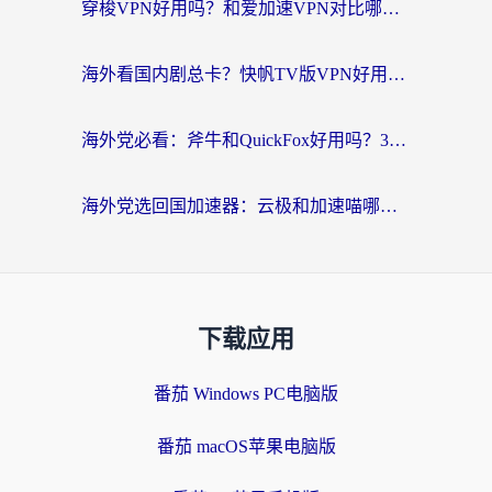
穿梭VPN好用吗？和爱加速VPN对比哪个回国效果更好？海外党必看的实用指南
海外看国内剧总卡？快帆TV版VPN好用吗？和海牛VPN对比哪个回国效果更好？
海外党必看：斧牛和QuickFox好用吗？3步选对回国加速器，无缝刷国内剧玩游戏
海外党选回国加速器：云极和加速喵哪个好？附3款热门工具实测对比
下载应用
番茄 Windows PC电脑版
番茄 macOS苹果电脑版