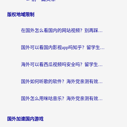
版权地域限制
在国外怎么看国内的网站视频？别再踩坑！选对加速器秒回国内冲浪
国外可以看国内影视app吗知乎？留学生亲测有效的回国加速方案
海外可以看西瓜视频吗安全吗？留学生亲测：3步解决回国追剧难题，附靠谱加速器推荐
国外如何听歌的软件？海外党亲测有效的回国加速器指南
国外怎么用咪咕音乐？海外党亲测有效的听歌自由指南
国外加速国内游戏