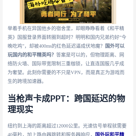
举着手机在异国他乡的宿舍里，却眼睁睁看着《和平精
英》国服登录界面转圈到超时？明明和国内兄弟约好“今
晚吃鸡”，却被400ms的红色延迟逼成伏地魔？
国外可以
玩国内的和平精英吗？
答案是可以的，但物理距离、网
络防火墙、国际带宽限制三重枷锁，让直连国服几乎成
为奢望。此刻你需要的不只是VPN，而是真正为游戏而
生的跨境加速器。
当枪声卡成PPT：跨国延迟的物
理现实
纽约到上海的距离超过12000公里。光速信号单程就需要
40毫秒，加上路由器跳转和服务器响应，
国外玩和平精