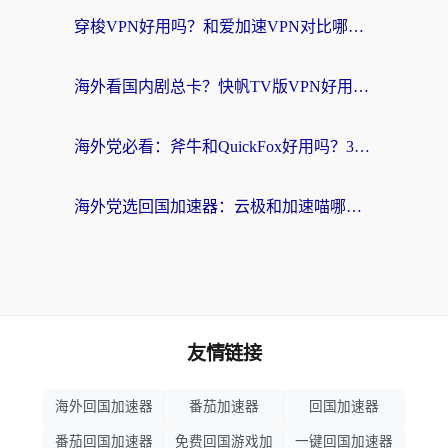
穿梭VPN好用吗？和爱加速VPN对比哪个回国效果更好？海外党必看的实用指南
海外看国内剧总卡？快帆TV版VPN好用吗？和海牛VPN对比哪个回国效果更好？
海外党必看：斧牛和QuickFox好用吗？3步选对回国加速器，无缝刷国内剧玩游戏
海外党选回国加速器：云极和加速喵哪个好？附3款热门工具实测对比
友情链接
海外回国加速器
番茄加速器
回国加速器
番茄回国加速器
免费回国游戏加
一键回国加速器