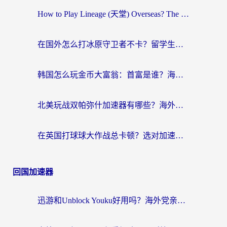
How to Play Lineage (天堂) Overseas? The Ultimate Guide to Choosing the Best Chinese Server Game Accelerator (在国外打天堂加速器)
在国外怎么打冰原守卫者不卡？留学生亲测的国服游戏加速指南
韩国怎么玩金币大富翁：首富是谁？海外党国服游戏加速全攻略
北美玩战双帕弥什加速器有哪些？海外党亲测好用的国服加速指南
在英国打球球大作战总卡顿？选对加速器让你告别延迟（附实测攻略）
回国加速器
迅游和Unblock Youku好用吗？海外党亲测：3个维度教你选对回国加速器