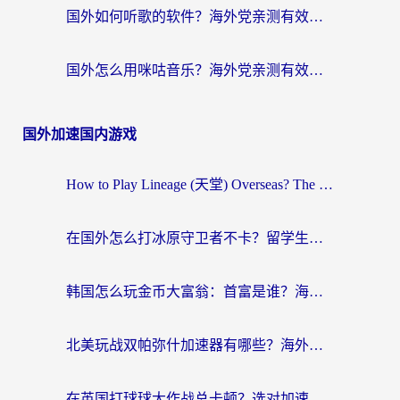
国外如何听歌的软件？海外党亲测有效的回国加速器指南
国外怎么用咪咕音乐？海外党亲测有效的听歌自由指南
国外加速国内游戏
How to Play Lineage (天堂) Overseas? The Ultimate Guide to Choosing the Best Chinese Server Game Accelerator (在国外打天堂加速器)
在国外怎么打冰原守卫者不卡？留学生亲测的国服游戏加速指南
韩国怎么玩金币大富翁：首富是谁？海外党国服游戏加速全攻略
北美玩战双帕弥什加速器有哪些？海外党亲测好用的国服加速指南
在英国打球球大作战总卡顿？选对加速器让你告别延迟（附实测攻略）