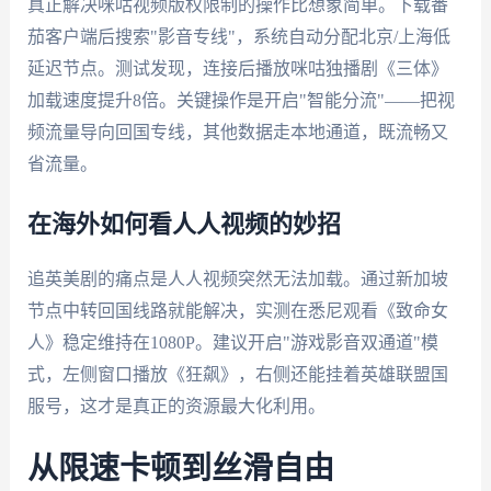
真正解决咪咕视频版权限制的操作比想象简单。下载番
茄客户端后搜索"影音专线"，系统自动分配北京/上海低
延迟节点。测试发现，连接后播放咪咕独播剧《三体》
加载速度提升8倍。关键操作是开启"智能分流"——把视
频流量导向回国专线，其他数据走本地通道，既流畅又
省流量。
在海外如何看人人视频的妙招
追英美剧的痛点是人人视频突然无法加载。通过新加坡
节点中转回国线路就能解决，实测在悉尼观看《致命女
人》稳定维持在1080P。建议开启"游戏影音双通道"模
式，左侧窗口播放《狂飙》，右侧还能挂着英雄联盟国
服号，这才是真正的资源最大化利用。
从限速卡顿到丝滑自由