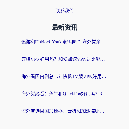
联系我们
最新资讯
迅游和Unblock Youku好用吗？海外党亲测：3个维度教你选对回国加速器
穿梭VPN好用吗？和爱加速VPN对比哪个回国效果更好？海外党必看的实用指南
海外看国内剧总卡？快帆TV版VPN好用吗？和海牛VPN对比哪个回国效果更好？
海外党必看：斧牛和QuickFox好用吗？3步选对回国加速器，无缝刷国内剧玩游戏
海外党选回国加速器：云极和加速喵哪个好？附3款热门工具实测对比