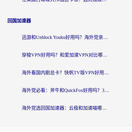
回国加速器
迅游和Unblock Youku好用吗？海外党亲测：3个维度教你选对回国加速器
穿梭VPN好用吗？和爱加速VPN对比哪个回国效果更好？海外党必看的实用指南
海外看国内剧总卡？快帆TV版VPN好用吗？和海牛VPN对比哪个回国效果更好？
海外党必看：斧牛和QuickFox好用吗？3步选对回国加速器，无缝刷国内剧玩游戏
海外党选回国加速器：云极和加速喵哪个好？附3款热门工具实测对比