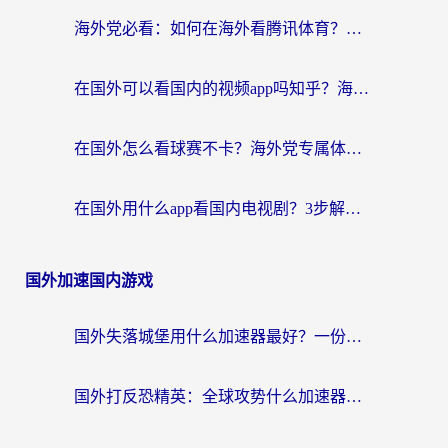
海外党必看：如何在海外看腾讯体育？解决赛事直播地区限制的终极指南
在国外可以看国内的视频app吗知乎？海外党亲测有效的追剧加速方案
在国外怎么看球赛不卡？海外党专属体育直播自由指南
在国外用什么app看国内电视剧？3步解决版权限制+卡顿难题
国外加速国内游戏
国外失落城堡用什么加速器最好？一份来自老玩家的真实指南
国外打反恐精英：全球攻势什么加速器好用？2026海外玩家国服游戏加速终极指南