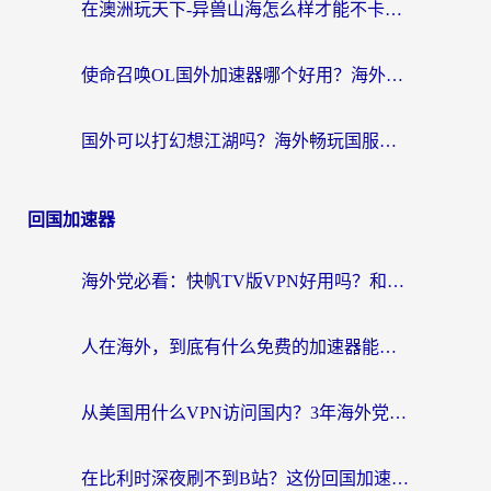
在澳洲玩天下-异兽山海怎么样才能不卡？一份给南半球玩家的自救指南
使命召唤OL国外加速器哪个好用？海外玩家亲测的国服游戏加速终极指南
国外可以打幻想江湖吗？海外畅玩国服游戏的终极指南
回国加速器
海外党必看：快帆TV版VPN好用吗？和Easyback VPN对比哪个回国效果更好？附2026真实测评
人在海外，到底有什么免费的加速器能让我安心追剧打游戏？
从美国用什么VPN访问国内？3年海外党亲测：选对工具才能无缝刷B站、看腾讯视频
在比利时深夜刷不到B站？这份回国加速器避坑指南请收好