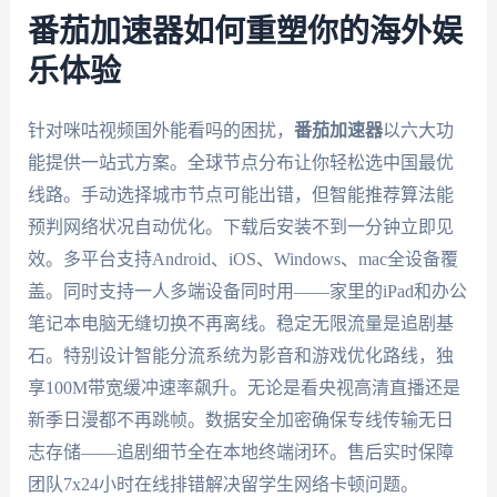
番茄加速器如何重塑你的海外娱
乐体验
针对咪咕视频国外能看吗的困扰，
番茄加速器
以六大功
能提供一站式方案。全球节点分布让你轻松选中国最优
线路。手动选择城市节点可能出错，但智能推荐算法能
预判网络状况自动优化。下载后安装不到一分钟立即见
效。多平台支持Android、iOS、Windows、mac全设备覆
盖。同时支持一人多端设备同时用——家里的iPad和办公
笔记本电脑无缝切换不再离线。稳定无限流量是追剧基
石。特别设计智能分流系统为影音和游戏优化路线，独
享100M带宽缓冲速率飙升。无论是看央视高清直播还是
新季日漫都不再跳帧。数据安全加密确保专线传输无日
志存储——追剧细节全在本地终端闭环。售后实时保障
团队7x24小时在线排错解决留学生网络卡顿问题。