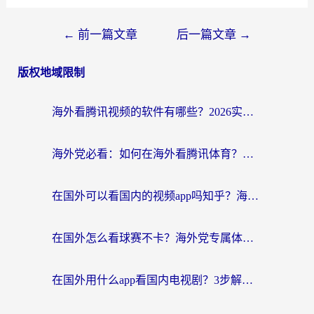
←
前一篇文章
后一篇文章
→
版权地域限制
海外看腾讯视频的软件有哪些？2026实测有效，留学生都在用的回国加速器指南
海外党必看：如何在海外看腾讯体育？解决赛事直播地区限制的终极指南
在国外可以看国内的视频app吗知乎？海外党亲测有效的追剧加速方案
在国外怎么看球赛不卡？海外党专属体育直播自由指南
在国外用什么app看国内电视剧？3步解决版权限制+卡顿难题