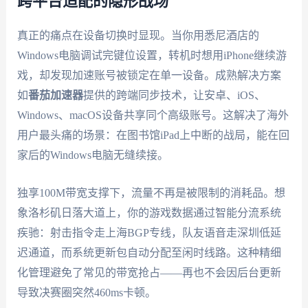
跨平台适配的隐形战场
真正的痛点在设备切换时显现。当你用悉尼酒店的
Windows电脑调试完键位设置，转机时想用iPhone继续游
戏，却发现加速账号被锁定在单一设备。成熟解决方案
如
番茄加速器
提供的跨端同步技术，让安卓、iOS、
Windows、macOS设备共享同个高级账号。这解决了海外
用户最头痛的场景：在图书馆iPad上中断的战局，能在回
家后的Windows电脑无缝续接。
独享100M带宽支撑下，流量不再是被限制的消耗品。想
象洛杉矶日落大道上，你的游戏数据通过智能分流系统
疾驰：射击指令走上海BGP专线，队友语音走深圳低延
迟通道，而系统更新包自动分配至闲时线路。这种精细
化管理避免了常见的带宽抢占——再也不会因后台更新
导致决赛圈突然460ms卡顿。