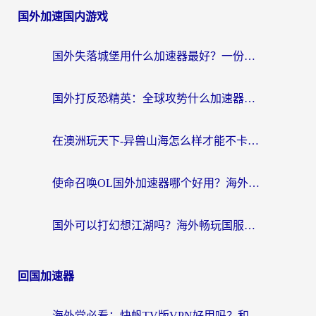
国外加速国内游戏
国外失落城堡用什么加速器最好？一份来自老玩家的真实指南
国外打反恐精英：全球攻势什么加速器好用？2026海外玩家国服游戏加速终极指南
在澳洲玩天下-异兽山海怎么样才能不卡？一份给南半球玩家的自救指南
使命召唤OL国外加速器哪个好用？海外玩家亲测的国服游戏加速终极指南
国外可以打幻想江湖吗？海外畅玩国服游戏的终极指南
回国加速器
海外党必看：快帆TV版VPN好用吗？和Easyback VPN对比哪个回国效果更好？附2026真实测评