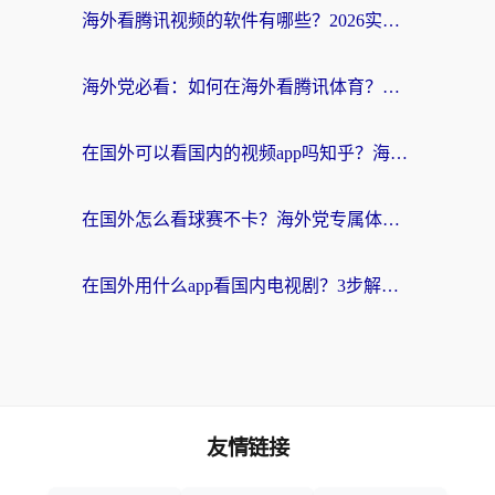
海外看腾讯视频的软件有哪些？2026实测有效，留学生都在用的回国加速器指南
海外党必看：如何在海外看腾讯体育？解决赛事直播地区限制的终极指南
在国外可以看国内的视频app吗知乎？海外党亲测有效的追剧加速方案
在国外怎么看球赛不卡？海外党专属体育直播自由指南
在国外用什么app看国内电视剧？3步解决版权限制+卡顿难题
友情链接