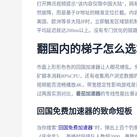
打开腾讯视频提示"该内容仅限中国大陆"，网
然故障，而是基于IP地址的精准定位拦截。内
美国、欧洲等非大陆IP时，立即触发区域锁机
平均延迟就达200ms以上。没有专门优化的
翻国内的梯子怎么选
市面上形形色色的回国加速器让人眼花缭乱。
矿脚本消耗80%CPU，还有收集用户浏览数
视频能否流畅播放4K，带宽稳定性影响游戏是
过两周实测对比，
番茄加速器
的专线性能比普
回国免费加速器的致命短板
当你搜索"
回国免费加速器
"时，弹出上百个钓
《庆余年》，高峰时段排队人数超2000。更