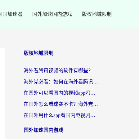
回国加速器
国外加速国内游戏
版权地域限制
版权地域限制
海外看腾讯视频的软件有哪些？2026实测有效，留学生都在用的回国加速器指南
海外党必看：如何在海外看腾讯体育？解决赛事直播地区限制的终极指南
在国外可以看国内的视频app吗知乎？海外党亲测有效的追剧加速方案
在国外怎么看球赛不卡？海外党专属体育直播自由指南
在国外用什么app看国内电视剧？3步解决版权限制+卡顿难题
国外加速国内游戏