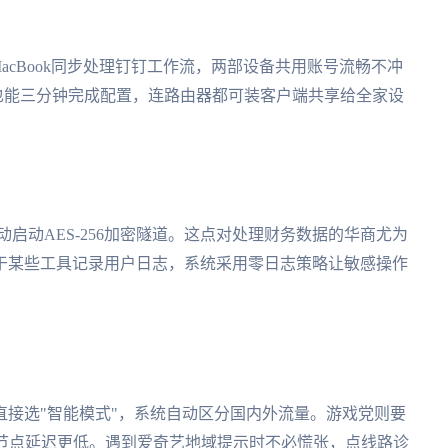
MacBook同步处理钉钉工作流，两部设备共用账号流畅不冲
小白也能三分钟完成配置，连路由器都可装客户端共享给全家设
动启动AES-256加密隧道。这点对处理财务数据的华商尤为
于某些工具记录用户日志，系统采用零日志策略让敏感操作
接选"智能模式"，系统自动区分国内外流量。游戏党则要
服节点延迟更低。遇到爱奇艺地域提示时不必慌张，点线路诊