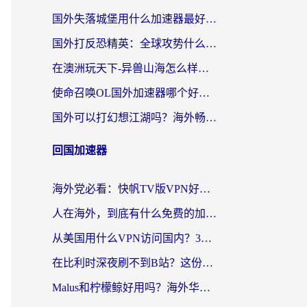
国外失落城堡用什么加速器最好？一份来自老玩家的真实指南
国外打反恐精英：全球攻势什么加速器好用？2026海外玩家国服游戏加速终极指南
在澳洲玩天下-异兽山海怎么样才能不卡？一份给南半球玩家的自救指南
使命召唤OL国外加速器哪个好用？海外玩家亲测的国服游戏加速终极指南
国外可以打幻想江湖吗？海外畅玩国服游戏的终极指南
回国加速器
海外党必看：快帆TV版VPN好用吗？和Easyback VPN对比哪个回国效果更好？附2026真实测评
人在海外，到底有什么免费的加速器能让我安心追剧打游戏？
从美国用什么VPN访问国内？3年海外党亲测：选对工具才能无缝刷B站、看腾讯视频
在比利时深夜刷不到B站？这份回国加速器避坑指南请收好
Malus和柠檬鲸好用吗？海外华人亲测：回国加速器怎么选才不踩坑？