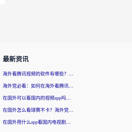
最新资讯
海外看腾讯视频的软件有哪些？2026实测有效，留学生都在用的回国加速器指南
海外党必看：如何在海外看腾讯体育？解决赛事直播地区限制的终极指南
在国外可以看国内的视频app吗知乎？海外党亲测有效的追剧加速方案
在国外怎么看球赛不卡？海外党专属体育直播自由指南
在国外用什么app看国内电视剧？3步解决版权限制+卡顿难题