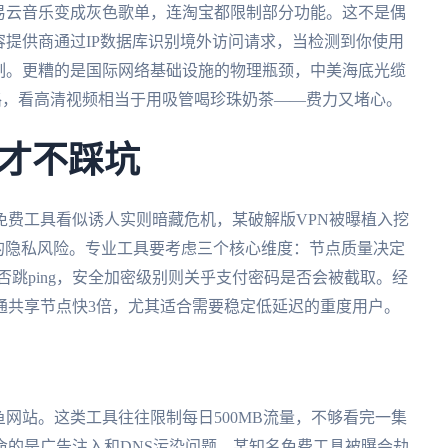
易云音乐变成灰色歌单，连淘宝都限制部分功能。这不是偶
容提供商通过IP数据库识别境外访问请求，当检测到你使用
制。更糟的是国际网络基础设施的物理瓶颈，中美海底光缆
链路，看高清视频相当于用吸管喝珍珠奶茶——费力又堵心。
才不踩坑
免费工具看似诱人实则暗藏危机，某破解版VPN被曝植入挖
据的隐私风险。专业工具要考虑三个核心维度：节点质量决定
否跳ping，安全加密级别则关乎支付密码是否会被截取。经
通共享节点快3倍，尤其适合需要稳定低延迟的重度用户。
鱼网站。这类工具往往限制每日500MB流量，不够看完一集
致命的是广告注入和DNS污染问题，某知名免费工具被曝会劫