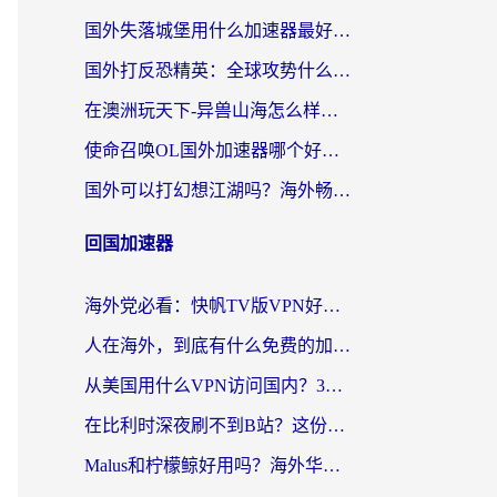
国外失落城堡用什么加速器最好？一份来自老玩家的真实指南
国外打反恐精英：全球攻势什么加速器好用？2026海外玩家国服游戏加速终极指南
在澳洲玩天下-异兽山海怎么样才能不卡？一份给南半球玩家的自救指南
使命召唤OL国外加速器哪个好用？海外玩家亲测的国服游戏加速终极指南
国外可以打幻想江湖吗？海外畅玩国服游戏的终极指南
回国加速器
海外党必看：快帆TV版VPN好用吗？和Easyback VPN对比哪个回国效果更好？附2026真实测评
人在海外，到底有什么免费的加速器能让我安心追剧打游戏？
从美国用什么VPN访问国内？3年海外党亲测：选对工具才能无缝刷B站、看腾讯视频
在比利时深夜刷不到B站？这份回国加速器避坑指南请收好
Malus和柠檬鲸好用吗？海外华人亲测：回国加速器怎么选才不踩坑？