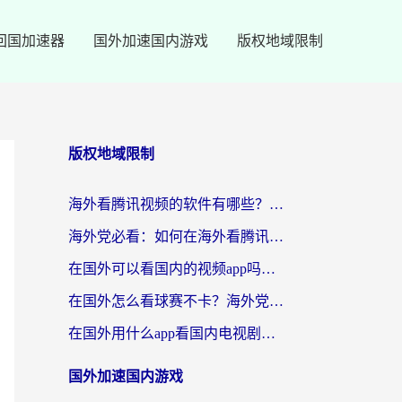
回国加速器
国外加速国内游戏
版权地域限制
版权地域限制
海外看腾讯视频的软件有哪些？2026实测有效，留学生都在用的回国加速器指南
海外党必看：如何在海外看腾讯体育？解决赛事直播地区限制的终极指南
在国外可以看国内的视频app吗知乎？海外党亲测有效的追剧加速方案
在国外怎么看球赛不卡？海外党专属体育直播自由指南
在国外用什么app看国内电视剧？3步解决版权限制+卡顿难题
国外加速国内游戏